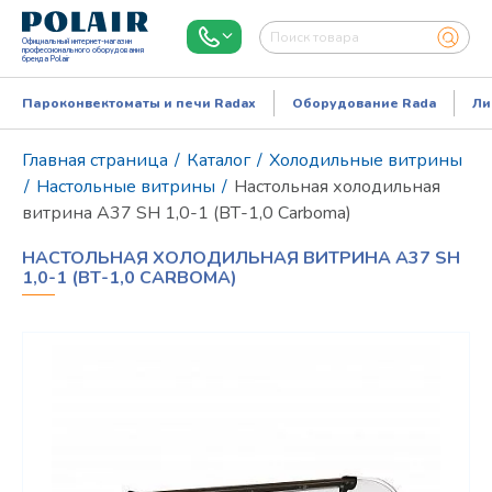
Официальный интернет-магазин
профессионального оборудования
бренда Polair
Пароконвектоматы и печи Radax
Оборудование Rada
Ли
Главная страница
/
Каталог
/
Холодильные витрины
/
Настольные витрины
/
Настольная холодильная
витрина A37 SH 1,0-1 (ВТ-1,0 Сarboma)
НАСТОЛЬНАЯ ХОЛОДИЛЬНАЯ ВИТРИНА A37 SH
1,0-1 (ВТ-1,0 СARBOMA)
Режим работы:
Пн..Пт: 9.00-18.00