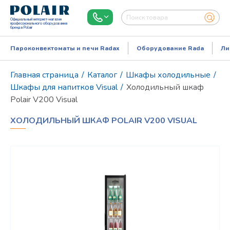
Официальный интернет-магазин
профессионального оборудования
бренда Polair
Пароконвектоматы и печи Radax
Оборудование Rada
Ли
Главная страница
/
Каталог
/
Шкафы холодильные
/
Шкафы для напитков Visual
/
Холодильный шкаф
Polair V200 Visual
ХОЛОДИЛЬНЫЙ ШКАФ POLAIR V200 VISUAL
Режим работы:
Пн..Пт: 9.00-18.00