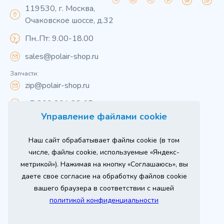
119530, г. Москва,
Очаковское шоссе, д.32
Пн..Пт: 9.00-18.00
sales@polair-shop.ru
Запчасти:
zip@polair-shop.ru
+7 800 301 33 65
Управление файлами cookie
Цены указаны для центрального региона.
Наш сайт обрабатывает файлы cookie (в том
Вся информация на сайте о товарах носит
справочный характер и не является публичной
числе, файлы cookie, используемые «Яндекс-
офертой в соответствии с пунктом 2 статьи 437 ГК РФ.
метрикой»). Нажимая на кнопку «Соглашаюсь», вы
Для получения подробной информации о наличии и
стоимости указанных товаров и (или) услуг,
даете свое согласие на обработку файлов cookie
пожалуйста, обращайтесь к менеджеру сайта по
телефону
вашего браузера в соответствии с нашей
При использовании материалов сайта ссылка
политикой конфиденциальности
обязательна.
Политика конфиденциальности