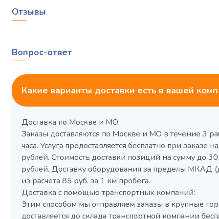
Отзывы
Вопрос-ответ
Какие варианты доставки есть в вашей ком
Доставка по Москве и МО:
Заказы доставляются по Москве и МО в течение 3 ра
часа. Услуга предоставляется бесплатно при заказе на
рублей. Стоимость доставки позиций на сумму до 3
рублей. Доставку оборудования за пределы МКАД (
Холодильный шкаф Polair
Холоди
из расчета 85 руб. за 1 км пробега.
CM105-G из нержавеющей
TM2-G
Доставка с помощью транспортных компаний:
стали
средн
Этим способом мы отправляем заказы в крупные гор
3,5
Расход
Артикул
доставляется до склада транспортной компании бесп
электроэнергии за