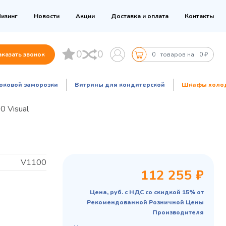
изинг
Новости
Акции
Доставка и оплата
Контакты
0
0
аказать звонок
0
товаров на
0 ₽
оковой заморозки
Витрины для кондитерской
Шкафы холо
 Visual
V1100
112 255 ₽
Цена, руб. с НДС со скидкой 15% от
Рекомендованной Розничной Цены
Производителя