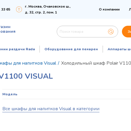
г. Москва, Очаковское ш.,
 33 65
О компании
Л
д. 32, стр. 2, пом. 1
газин
дования
З
инии раздачи Rada
Оборудование для пекарен
Аппараты ш
афы для напитков Visual
/
Холодильный шкаф Polair V1100
1100 VISUAL
Модель
Все шкафы для напитков Visual в категории