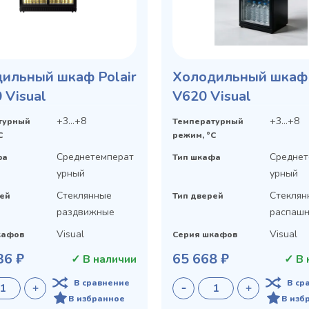
ильный шкаф Polair
Холодильный шкаф 
 Visual
V620 Visual
+3...+8
+3...+8
турный
Температурный
C
режим, °C
Среднетемперат
Среднет
фа
Тип шкафа
урный
урный
Стеклянные
Стеклян
рей
Тип дверей
раздвижные
распаш
Visual
Visual
кафов
Серия шкафов
36 ₽
65 668 ₽
✓ В наличии
✓ В 
В сравнение
В ср
В избранное
В изб