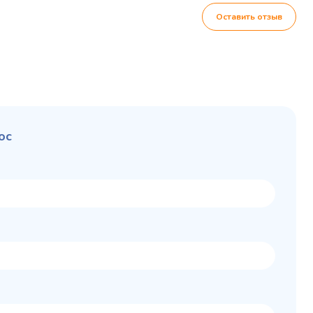
Оставить отзыв
ос
Колода разрубочная
 шкаф
КР-5/5