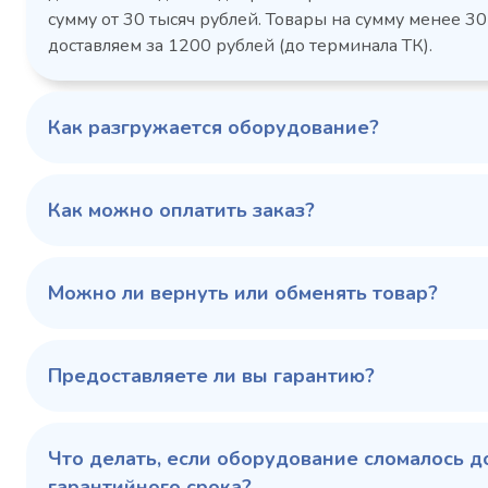
Габаритн
сутки, кВт/ч, не
сумму от 30 тысяч рублей. Товары на сумму менее 30
размеры (Д
более
доставляем за 1200 рублей (до терминала ТК).
мм
1103424d
Артикул
Серия сто
697x695x1960
Габаритные
Как разгружается оборудование?
размеры (Д х Ш х В),
мм
0…+6
Температурный
режим, °C
Как можно оплатить заказ?
Температ
режим, °C
100 343 ₽
102 79
✓ В наличии
Можно ли вернуть или обменять товар?
В сравнение
В избранное
Предоставляете ли вы гарантию?
Купить в 1 клик
В корзину
Купить 
Что делать, если оборудование сломалось д
гарантийного срока?