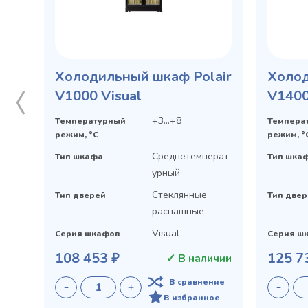
Холодильный шкаф Polair
Холод
V1000 Visual
V1400
+3...+8
Температурный
Темпера
режим, °C
режим, °
Среднетемперат
Тип шкафа
Тип шка
урный
Стеклянные
Тип дверей
Тип две
распашные
Visual
Серия шкафов
Серия ш
108 453 ₽
125 7
✓ В наличии
В сравнение
В избранное