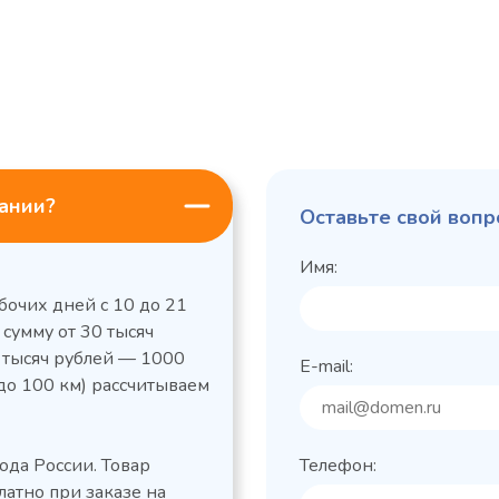
пании?
Оставьте свой вопр
Имя:
бочих дней с 10 до 21
 сумму от 30 тысяч
0 тысяч рублей — 1000
E-mail:
до 100 км) рассчитываем
льный стол Polair
Холодильный
фармацевтический
етемпературный
Polair ШХФ-0,2
ода России. Товар
Телефон:
1050421d
2,8
Расход
латно при заказе на
электроэнергии за