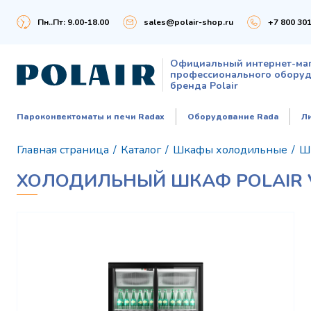
Пн..Пт: 9.00-18.00
sales@polair-shop.ru
+7 800 301
Официальный интернет-ма
профессионального обору
бренда Polair
Пароконвектоматы и печи Radax
Оборудование Rada
Л
Главная страница
/
Каталог
/
Шкафы холодильные
/
Шк
ХОЛОДИЛЬНЫЙ ШКАФ POLAIR V