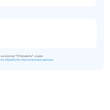
0x890
на кнопку "Отправить", я даю
 на обработку персональных данных
45 900 ₽
 наличии
✓ В наличии
равнение
В сравнение
бранное
В избранное
рзину
Купить в 1 клик
В корзину