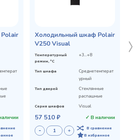
Polair
Холодильный шкаф Polair
V250 Visual
+3...+8
Температурный
режим, °C
емперат
Среднетемперат
Тип шкафа
урный
ные
Стеклянные
Тип дверей
ные
распашные
Visual
Серия шкафов
57 510 ₽
наличии
✓ В наличии
авнение
В сравнение
ранное
В избранное