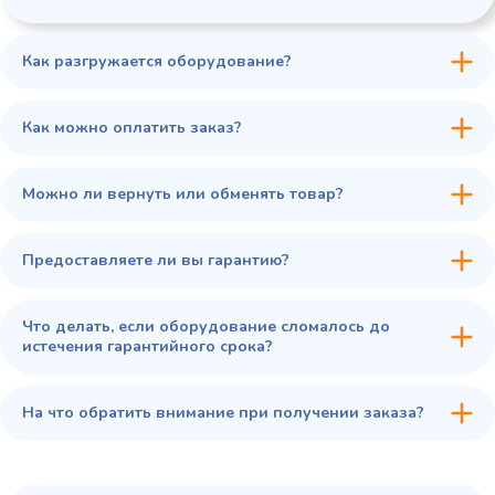
Как разгружается оборудование?
45 900 ₽
✓ В наличии
В сравнение
Как можно оплатить заказ?
В избранное
Купить в 1 клик
В корзину
Можно ли вернуть или обменять товар?
Предоставляете ли вы гарантию?
Что делать, если оборудование сломалось до
истечения гарантийного срока?
На что обратить внимание при получении заказа?