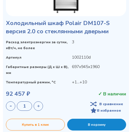
Холодильный шкаф Polair DM107-S
версия 2.0 со стеклянными дверьми
3
Расход электроэнергии за сутки,
кВт/ч, не более
1002110d
Артикул
697x945x1960
Габаритные размеры (Д х Ш х В),
мм
+1…+10
Температурный режим, °C
92 457 ₽
✓ В наличии
В сравнение
В избранное
Купить в 1 клик
В корзину