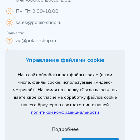
Очаковское шоссе, д.32
Пн..Пт: 9.00-18.00
sales@polair-shop.ru
Запчасти:
zip@polair-shop.ru
+7 800 301 33 65
Управление файлами cookie
Цены указаны для центрального региона.
Наш сайт обрабатывает файлы cookie (в том
Вся информация на сайте о товарах носит
справочный характер и не является публичной
числе, файлы cookie, используемые «Яндекс-
офертой в соответствии с пунктом 2 статьи 437 ГК РФ.
метрикой»). Нажимая на кнопку «Соглашаюсь», вы
Для получения подробной информации о наличии и
стоимости указанных товаров и (или) услуг,
даете свое согласие на обработку файлов cookie
пожалуйста, обращайтесь к менеджеру сайта по
телефону
вашего браузера в соответствии с нашей
При использовании материалов сайта ссылка
политикой конфиденциальности
обязательна.
Политика конфиденциальности
Подробнее
ыгодный
юбое
Продвижение сайта
Оставь заявку
изинг
борудование
2026 г. © ООО «РТ- ГРУПП»