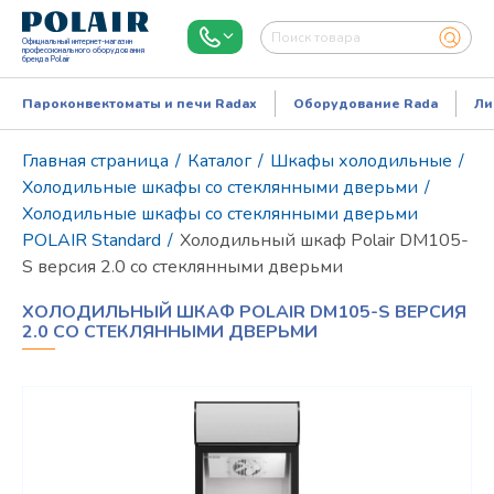
Официальный интернет-магазин
профессионального оборудования
бренда Polair
Пароконвектоматы и печи Radax
Оборудование Rada
Ли
Главная страница
/
Каталог
/
Шкафы холодильные
/
Холодильные шкафы со стеклянными дверьми
/
Холодильные шкафы со стеклянными дверьми
POLAIR Standard
/
Холодильный шкаф Polair DM105-
S версия 2.0 со стеклянными дверьми
ХОЛОДИЛЬНЫЙ ШКАФ POLAIR DM105-S ВЕРСИЯ
2.0 СО СТЕКЛЯННЫМИ ДВЕРЬМИ
Режим работы:
Пн..Пт: 9.00-18.00