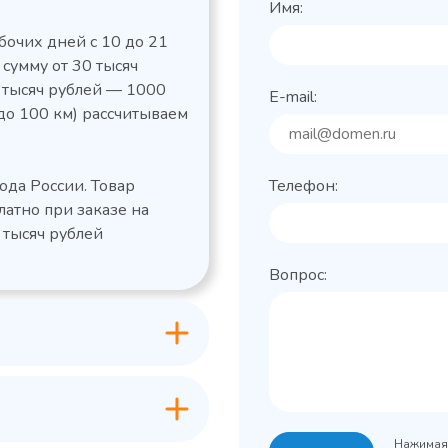
Имя:
бочих дней с 10 до 21
 сумму от 30 тысяч
0 тысяч рублей — 1000
E-mail:
до 100 км) рассчитываем
льный стол Polair
Холодильный
фармацевтический
етемпературный
Polair ШХФ-0,2
ода России. Товар
Телефон:
1050421d
2,8
Расход
латно при заказе на
электроэнергии за
1200x605x850/91
ые
сутки, кВт/ч, не
 тысяч рублей
 х Ш х В),
0
более
Вопрос:
600x63
Габаритные
Grande -
лов
размеры (Д х Ш х В),
классическая
мм
серия с
+0…+15
Температурный
максимальным
режим, °C
ассортиментом
200
Объем, л
-2...+10
урный
Нажимая 