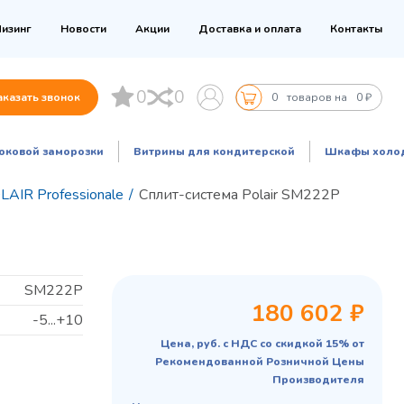
изинг
Новости
Акции
Доставка и оплата
Контакты
0
0
аказать звонок
0
товаров на
0 ₽
оковой заморозки
Витрины для кондитерской
Шкафы холо
AIR Professionale
/
Сплит-система Polair SM222P
SM222P
180 602 ₽
-5...+10
Цена, руб. с НДС со скидкой 15% от
Рекомендованной Розничной Цены
Производителя