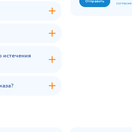
Отправить
согласие
7 ₽
60 775 ₽
✓ В наличии
✓ В
В сравнение
В с
В избранное
В из
в 1 клик
В корзину
Купить в 1 клик
В ко
о истечения
каза?