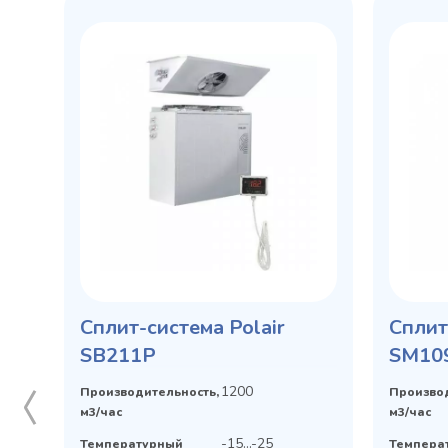
Сплит-система Polair
Сплит
SB211P
SМ10
1200
Производительность,
Производ
м3/час
м3/час
-15...-25
Температурный
Темпера