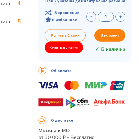
Цены указаны для центрально региона
4
арита —
В сравнение
В избранное
5
арита —
Купить в 1 клик
В корзину
Купить в лизинг
В наличии
Об оплате
О доставке
Москва и МО
от 30 000 ₽ - Бесплатно