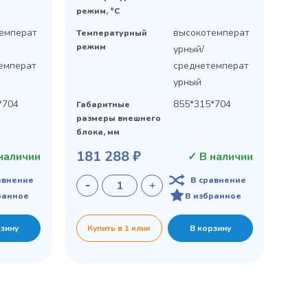
режим, °C
емперат
высокотемперат
Температурный
режим
урный/
емперат
среднетемперат
урный
*704
855*315*704
Габаритные
размеры внешнего
блока, мм
181 288 ₽
наличии
✓ В наличии
авнение
В сравнение
ранное
В избранное
рзину
Купить в 1 клик
В корзину