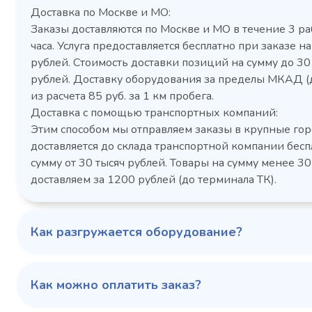
Доставка по Москве и МО:
Заказы доставляются по Москве и МО в течение 3 ра
часа. Услуга предоставляется бесплатно при заказе на
рублей. Стоимость доставки позиций на сумму до 3
рублей. Доставку оборудования за пределы МКАД (
Холодильный шкаф Polair
Холоди
из расчета 85 руб. за 1 км пробега.
CM105-G из нержавеющей
TM2-G
Доставка с помощью транспортных компаний:
стали
средн
Этим способом мы отправляем заказы в крупные гор
3,5
Расход
Артикул
доставляется до склада транспортной компании бесп
электроэнергии за
Габаритн
сутки, кВт/ч, не
сумму от 30 тысяч рублей. Товары на сумму менее 30
размеры (Д
более
доставляем за 1200 рублей (до терминала ТК).
мм
1103424d
Артикул
Серия сто
697x695x1960
Габаритные
Как разгружается оборудование?
размеры (Д х Ш х В),
мм
0…+6
Температурный
режим, °C
Как можно оплатить заказ?
Температ
режим, °C