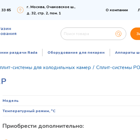
г. Москва, Очаковское ш.,
 33 65
О компании
Л
д. 32, стр. 2, пом. 1
газин
дования
З
инии раздачи Rada
Оборудование для пекарен
Аппараты ш
плит-системы для холодильных камер
/
Сплит-системы POL
2P
Модель
Температурный режим, °C
Приобрести дополнительно: