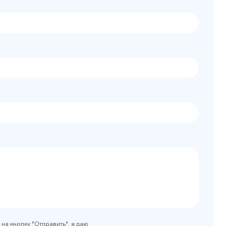
Колода разрубочная
 шкаф
КР-5/5
0x890
на кнопку "Отправить", я даю