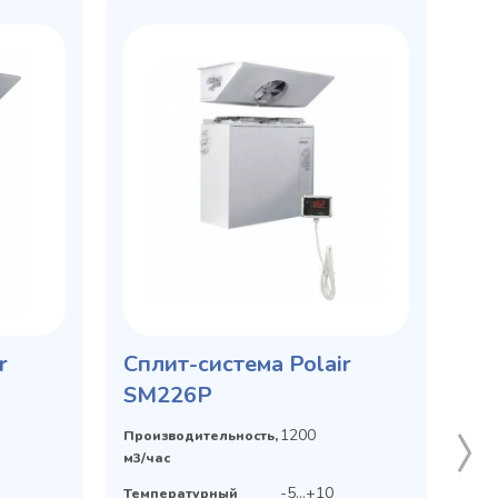
r
Сплит-система Polair
SM226P
1200
Производительность,
м3/час
-5...+10
Температурный