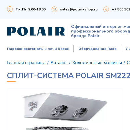
Пн..Пт: 9.00-18.00
sales@polair-shop.ru
+7 800 301
Официальный интернет-ма
профессионального обору
бренда Polair
Пароконвектоматы и печи Radax
Оборудование Rada
Л
Главная страница
/
Каталог
/
Холодильные машины
/
С
СПЛИТ-СИСТЕМА POLAIR SM22