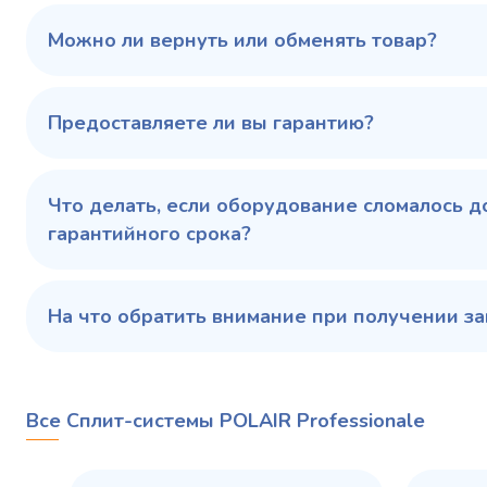
100 343 ₽
102 79
✓ В наличии
Можно ли вернуть или обменять товар?
В сравнение
В избранное
Предоставляете ли вы гарантию?
Купить в 1 клик
В корзину
Купить 
Что делать, если оборудование сломалось д
гарантийного срока?
На что обратить внимание при получении за
Все Сплит-системы POLAIR Professionale