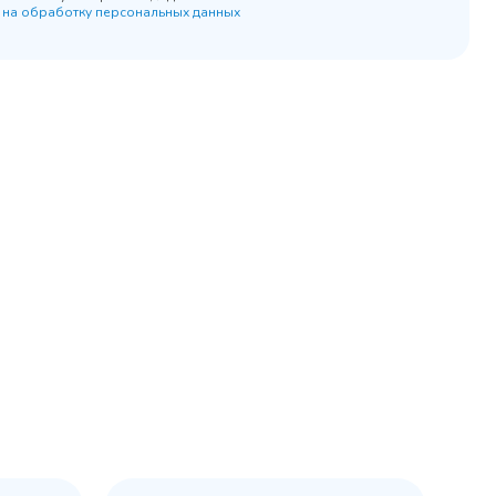
 на обработку персональных данных
45 900 ₽
 наличии
✓ В наличии
равнение
В сравнение
бранное
В избранное
рзину
Купить в 1 клик
В корзину