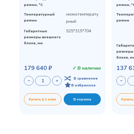
режим, °C
режим, °
низкотемперату
Температурный
Темпера
режим
режим
рный
525*315*704
Габаритные
размеры внешнего
блока, мм
Габарит
размеры
блока, м
179 640 ₽
137 6
✓ В наличии
В сравнение
В избранное
Купить в 1 клик
В корзину
Купить