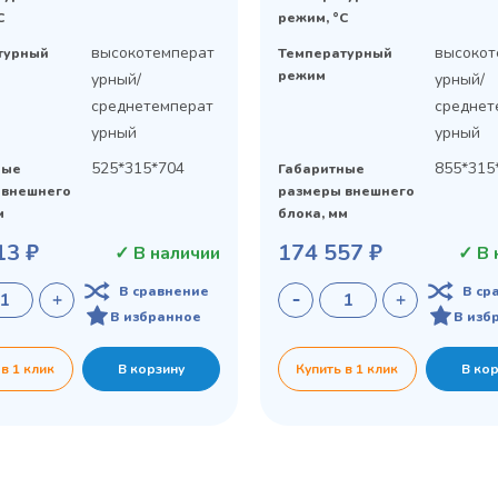
C
режим, °C
высокотемперат
высокот
турный
Температурный
режим
урный/
урный/
среднетемперат
среднет
урный
урный
525*315*704
855*315
ные
Габаритные
 внешнего
размеры внешнего
м
блока, мм
13 ₽
174 557 ₽
✓ В наличии
✓ В 
В сравнение
В ср
В избранное
В изб
 в 1 клик
В корзину
Купить в 1 клик
В ко