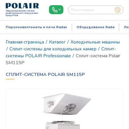
Официальный интернет-магазин
профессионального оборудования
бренда Polair
Пароконвектоматы и печи Radax
Оборудование Rada
Ли
Главная страница
/
Каталог
/
Холодильные машины
/
Сплит-системы для холодильных камер
/
Сплит-
системы POLAIR Professionale
/
Сплит-система Polair
SM115P
СПЛИТ-СИСТЕМА POLAIR SM115P
Режим работы:
Пн..Пт: 9.00-18.00