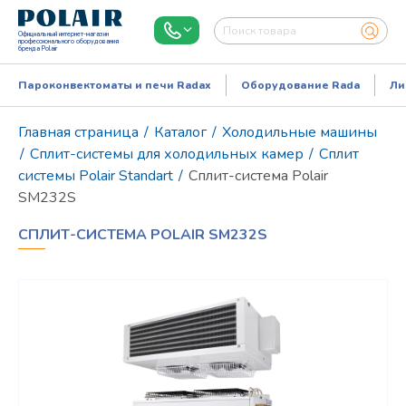
Официальный интернет-магазин
профессионального оборудования
бренда Polair
Пароконвектоматы и печи Radax
Оборудование Rada
Ли
Главная страница
/
Каталог
/
Холодильные машины
/
Сплит-системы для холодильных камер
/
Сплит
системы Polair Standart
/
Сплит-система Polair
SM232S
СПЛИТ-СИСТЕМА POLAIR SM232S
Режим работы:
Пн..Пт: 9.00-18.00