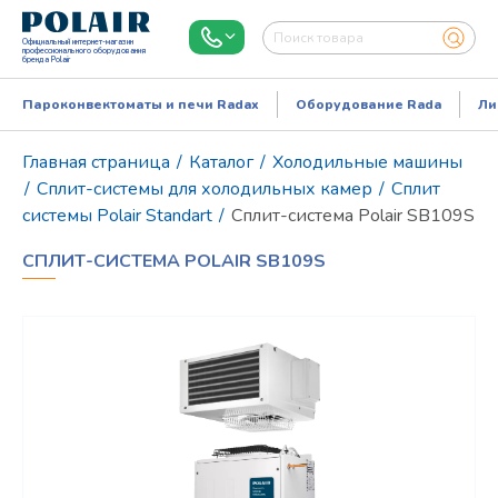
Официальный интернет-магазин
профессионального оборудования
бренда Polair
Пароконвектоматы и печи Radax
Оборудование Rada
Ли
Главная страница
/
Каталог
/
Холодильные машины
/
Сплит-системы для холодильных камер
/
Сплит
системы Polair Standart
/
Сплит-система Polair SB109S
СПЛИТ-СИСТЕМА POLAIR SB109S
Режим работы:
Пн..Пт: 9.00-18.00