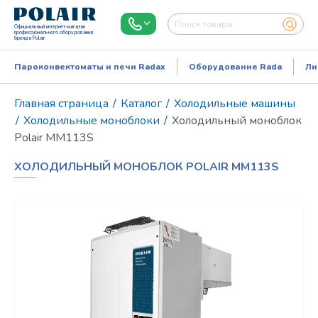
Официальный интернет-магазин
профессионального оборудования
бренда Polair
Пароконвектоматы и печи Radax
Оборудование Rada
Ли
Главная страница
/
Каталог
/
Холодильные машины
/
Холодильные моноблоки
/
Холодильный моноблок
Polair MM113S
ХОЛОДИЛЬНЫЙ МОНОБЛОК POLAIR MM113S
Режим работы:
Пн..Пт: 9.00-18.00