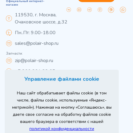
Официальный интернет-
магазин
119530, г. Москва,
Очаковское шоссе, д.32
Пн..Пт: 9.00-18.00
sales@polair-shop.ru
Запчасти:
zip@polair-shop.ru
+7 800 301 33 65
Управление файлами cookie
Цены указаны для центрального региона.
Наш сайт обрабатывает файлы cookie (в том
Вся информация на сайте о товарах носит
справочный характер и не является публичной
числе, файлы cookie, используемые «Яндекс-
офертой в соответствии с пунктом 2 статьи 437 ГК РФ.
метрикой»). Нажимая на кнопку «Соглашаюсь», вы
Для получения подробной информации о наличии и
стоимости указанных товаров и (или) услуг,
даете свое согласие на обработку файлов cookie
пожалуйста, обращайтесь к менеджеру сайта по
телефону
вашего браузера в соответствии с нашей
При использовании материалов сайта ссылка
политикой конфиденциальности
обязательна.