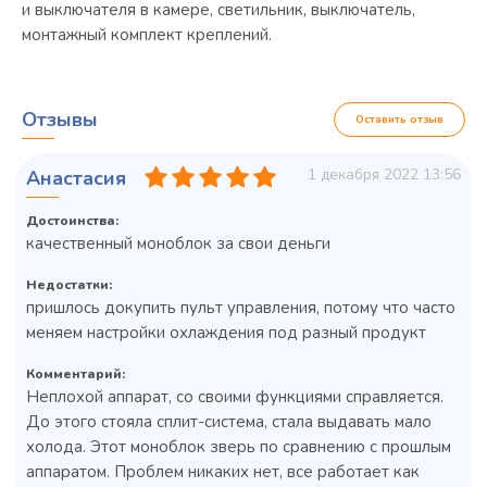
и выключателя в камере, светильник, выключатель,
монтажный комплект креплений.
Отзывы
Оставить отзыв
1 декабря 2022 13:56
Анастасия
Достоинства:
качественный моноблок за свои деньги
Недостатки:
пришлось докупить пульт управления, потому что часто
меняем настройки охлаждения под разный продукт
Комментарий:
Неплохой аппарат, со своими функциями справляется.
До этого стояла сплит-система, стала выдавать мало
холода. Этот моноблок зверь по сравнению с прошлым
Колода разрубочная КР-5/5
аппаратом. Проблем никаких нет, все работает как