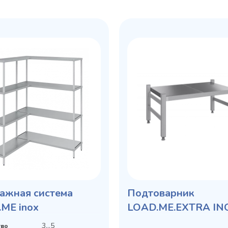
ажная система
Подтоварник
ME inox
LOAD.ME.EXTRA IN
В300, Г500
3...5
тво