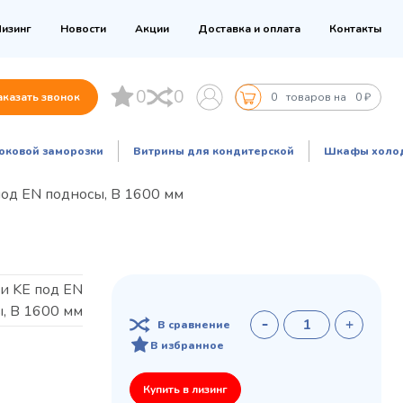
изинг
Новости
Акции
Доставка и оплата
Контакты
0
0
аказать звонок
0
товаров на
0 ₽
оковой заморозки
Витрины для кондитерской
Шкафы холо
од EN подносы, В 1600 мм
и KE под EN
, В 1600 мм
В сравнение
В избранное
Купить в лизинг