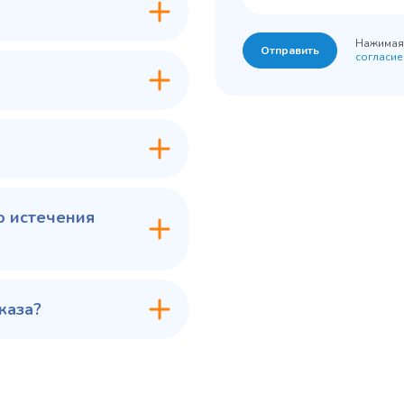
200
Объем, л
-2...+10
урный
Нажимая 
Отправить
согласие
7 ₽
60 775 ₽
✓ В наличии
✓ В
В сравнение
В с
В избранное
В из
в 1 клик
В корзину
Купить в 1 клик
В ко
о истечения
каза?