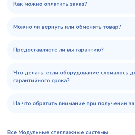
режим, °C
Как можно оплатить заказ?
Температ
режим, °C
100 343 ₽
102 79
✓ В наличии
Можно ли вернуть или обменять товар?
В сравнение
В избранное
Предоставляете ли вы гарантию?
Купить в 1 клик
В корзину
Купить 
Что делать, если оборудование сломалось д
гарантийного срока?
На что обратить внимание при получении за
Все Модульные стеллажные системы