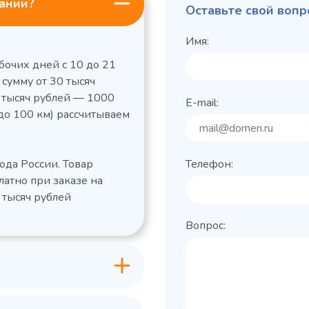
пании?
Оставьте свой вопр
Имя:
бочих дней с 10 до 21
 сумму от 30 тысяч
0 тысяч рублей — 1000
E-mail:
до 100 км) рассчитываем
льный стол Polair
Холодильный
фармацевтический
етемпературный
Polair ШХФ-0,2
ода России. Товар
Телефон:
1050421d
2,8
Расход
латно при заказе на
электроэнергии за
1200x605x850/91
ые
сутки, кВт/ч, не
 тысяч рублей
 х Ш х В),
0
более
Вопрос:
600x63
Габаритные
Grande -
лов
размеры (Д х Ш х В),
классическая
мм
серия с
+0…+15
Температурный
максимальным
режим, °C
ассортиментом