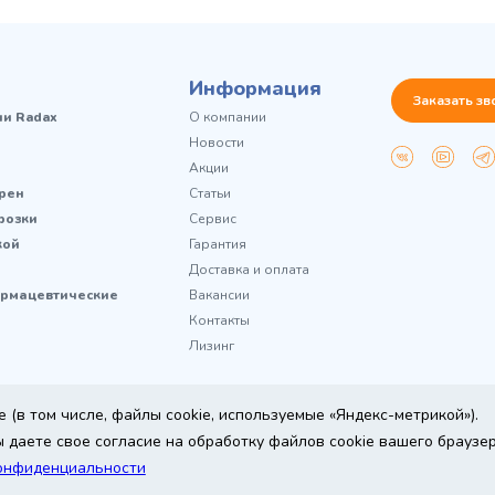
Информация
Заказать зв
чи Radax
О компании
Новости
Акции
рен
Статьи
розки
Сервис
кой
Гарантия
Доставка и оплата
рмацевтические
Вакансии
Контакты
Лизинг
 (в том числе, файлы cookie, используемые «Яндекс-метрикой»).
 даете свое согласие на обработку файлов cookie вашего браузе
ine
онфиденциальности