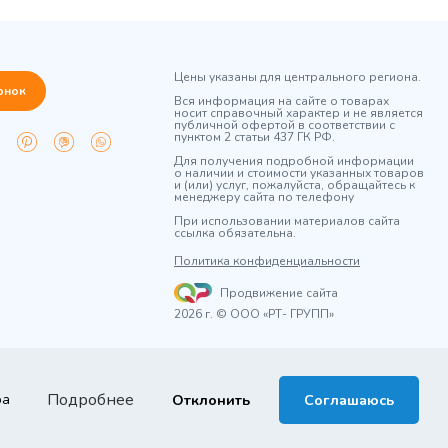
Цены указаны для центрального региона.
онок
Вся информация на сайте о товарах
носит справочный характер и не является
публичной офертой в соответствии с
пунктом 2 статьи 437 ГК РФ.
Для получения подробной информации
о наличии и стоимости указанных товаров
и (или) услуг, пожалуйста, обращайтесь к
менеджеру сайта по телефону
При использовании материалов сайта
ссылка обязательна.
Политика конфиденциальности
Продвижение сайта
2026 г. © ООО «РТ- ГРУПП»
Подробнее
ра
Отклонить
Соглашаюсь