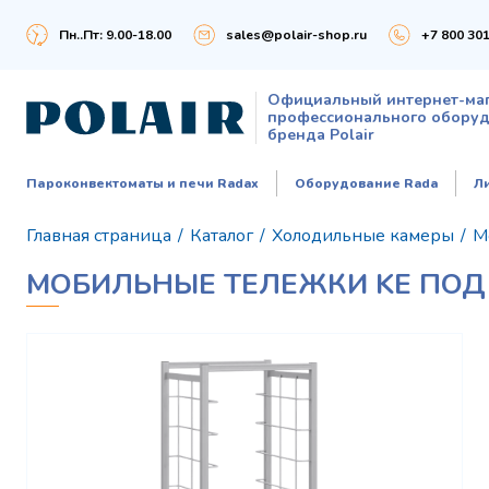
Пн..Пт: 9.00-18.00
sales@polair-shop.ru
+7 800 301
Официальный интернет-ма
профессионального обору
бренда Polair
Пароконвектоматы и печи Radax
Оборудование Rada
Л
Главная страница
/
Каталог
/
Холодильные камеры
/
М
МОБИЛЬНЫЕ ТЕЛЕЖКИ KE ПОД 