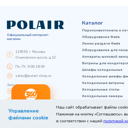
Каталог
Пароконвектоматы и пе
Официальный интернет-
Оборудование Rada
магазин
Линии раздачи Rada
Оборудование для пека
119530, г. Москва,
Аппараты шоковой замо
Очаковское шоссе, д.32
Витрины для кондитерс
Пн..Пт: 9.00-18.00
Шкафы холодильные
sales@polair-shop.ru
Холодильные шкафы фа
Холодильные витрины
Запчасти:
Холодильные столы
zip@polair-shop.ru
Холодильные камеры
+7 800 301 33 65
Холодильные машины
ный
Любое
Наш сайт обрабатывает файлы cookie
Оставь заявку
Магазиностроение
нг
Управление
оборудование
Нажимая на кнопку «Соглашаюсь», вы
Термоконтейнеры FoodL
файлами cookie
в соответствии с нашей
политикой к