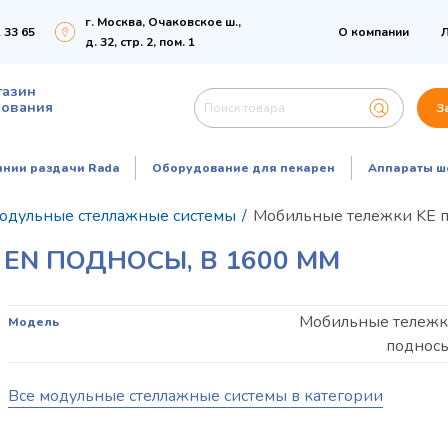
г. Москва, Очаковское ш.,
 33 65
О компании
Л
д. 32, стр. 2, пом. 1
газин
дования
З
инии раздачи Rada
Оборудование для пекарен
Аппараты ш
одульные стеллажные системы
/
Мобильные тележки KE п
EN ПОДНОСЫ, В 1600 ММ
Мобильные тележк
Модель
подносы
Все модульные стеллажные системы в категории