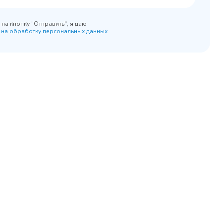
на кнопку "Отправить", я даю
 на обработку персональных данных
45 900 ₽
 наличии
✓ В наличии
равнение
В сравнение
бранное
В избранное
рзину
Купить в 1 клик
В корзину