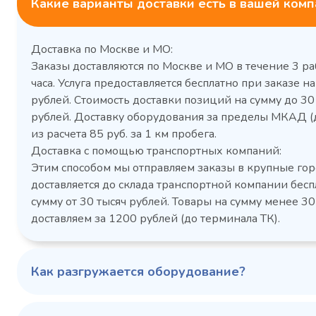
Какие варианты доставки есть в вашей ком
Доставка по Москве и МО:
Заказы доставляются по Москве и МО в течение 3 ра
часа. Услуга предоставляется бесплатно при заказе на
рублей. Стоимость доставки позиций на сумму до 3
рублей. Доставку оборудования за пределы МКАД (
Холодильный шкаф Polair
Холоди
из расчета 85 руб. за 1 км пробега.
CM105-G из нержавеющей
TM2-G
Доставка с помощью транспортных компаний:
стали
средн
Этим способом мы отправляем заказы в крупные гор
3,5
Расход
Артикул
доставляется до склада транспортной компании бесп
электроэнергии за
Габаритн
сутки, кВт/ч, не
сумму от 30 тысяч рублей. Товары на сумму менее 30
размеры (Д
более
доставляем за 1200 рублей (до терминала ТК).
мм
1103424d
Артикул
Серия сто
697x695x1960
Габаритные
Как разгружается оборудование?
размеры (Д х Ш х В),
мм
0…+6
Температурный