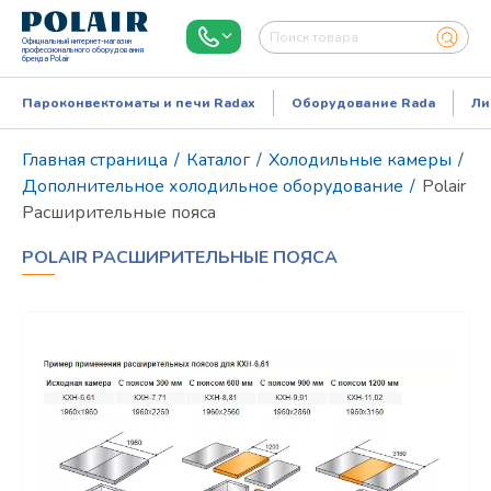
Официальный интернет-магазин
профессионального оборудования
бренда Polair
Пароконвектоматы и печи Radax
Оборудование Rada
Ли
Главная страница
/
Каталог
/
Холодильные камеры
/
Дополнительное холодильное оборудование
/
Polair
Расширительные пояса
POLAIR РАСШИРИТЕЛЬНЫЕ ПОЯСА
Режим работы:
Пн..Пт: 9.00-18.00