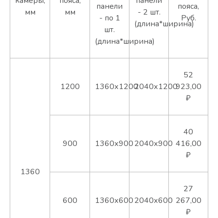
камеры,
пояса,
панели
панели
пояса,
мм
мм
- 2 шт.
- по 1
Руб.
(длина*ширина)
шт.
(длина*ширина)
52
1200
1360х1200
2040х1200
923,00
₽
40
900
1360х900
2040х900
416,00
₽
1360
27
600
1360х600
2040х600
267,00
₽