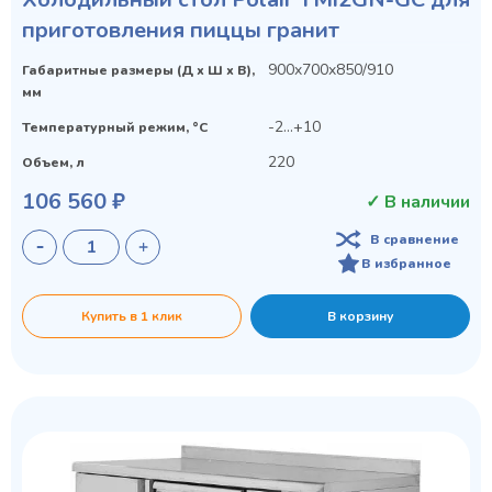
приготовления пиццы гранит
900x700x850/910
Габаритные размеры (Д х Ш х В),
мм
-2...+10
Температурный режим, °C
220
Объем, л
106 560 ₽
✓ В наличии
В сравнение
В избранное
Купить в 1 клик
В корзину