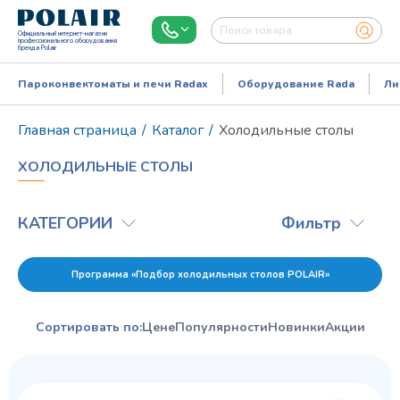
Официальный интернет-магазин
профессионального оборудования
бренда Polair
Пароконвектоматы и печи Radax
Оборудование Rada
Ли
Главная страница
/
Каталог
/
Холодильные столы
ХОЛОДИЛЬНЫЕ СТОЛЫ
КАТЕГОРИИ
Фильтр
Программа «Подбор холодильных столов POLAIR»
Режим работы:
Пн..Пт: 9.00-18.00
Сортировать по:
Цене
Популярности
Новинки
Акции