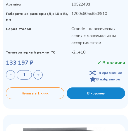
1052249d
Артикул
1200x605x850/910
Габаритные размеры (Д х Ш х В),
мм
Grande - классическая
Серия столов
серия с максимальным
ассортиментом
-2...+10
Температурный режим, °C
133 197 ₽
✓ В наличии
В сравнение
В избранное
Купить в 1 клик
В корзину