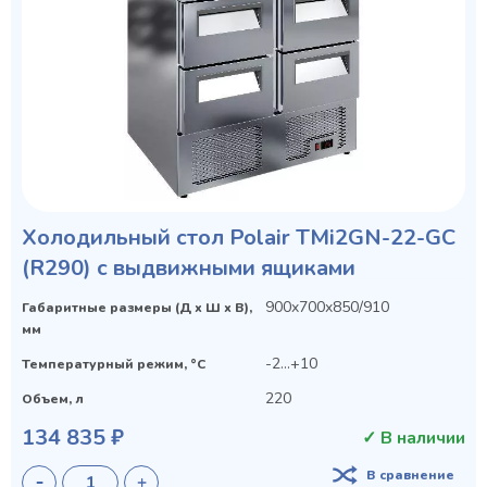
Холодильный стол Polair TMi2GN-22-GC
(R290) с выдвижными ящиками
900x700x850/910
Габаритные размеры (Д х Ш х В),
мм
-2...+10
Температурный режим, °C
220
Объем, л
134 835 ₽
✓ В наличии
В сравнение