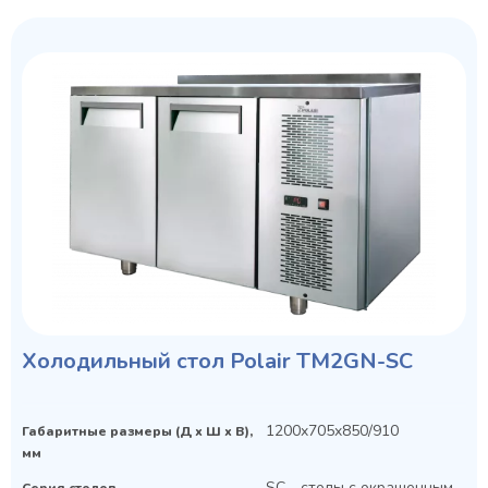
Холодильный стол Polair TM2GN-SC
1200x705x850/910
Габаритные размеры (Д х Ш х В),
мм
SC - столы с окрашенным
Серия столов