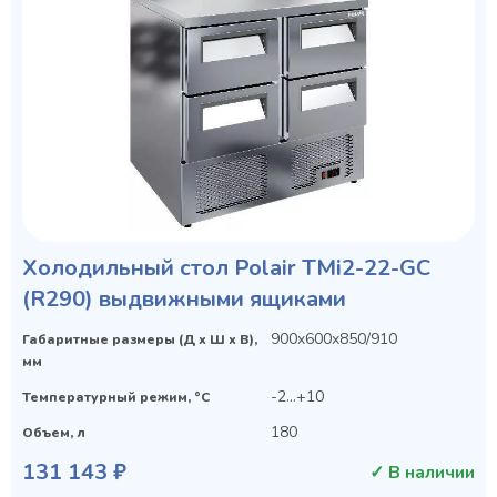
Холодильный стол Polair TMi2-22-GC
Privacy notice
(R290) выдвижными ящиками
900x600x850/910
Габаритные размеры (Д х Ш х В),
мм
-2...+10
Температурный режим, °C
180
Объем, л
131 143 ₽
✓ В наличии