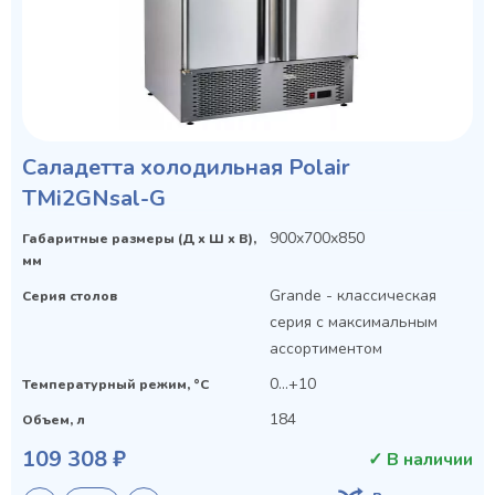
Саладетта холодильная Polair
TMi2GNsal-G
900x700x850
Габаритные размеры (Д х Ш х В),
мм
Grande - классическая
Серия столов
серия с максимальным
ассортиментом
0...+10
Температурный режим, °C
184
Объем, л
109 308 ₽
✓ В наличии