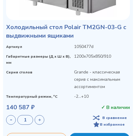
Холодильный стол Polair TM2GN-03-G с
выдвижными ящиками
1050477d
Артикул
1200x705x850/910
Габаритные размеры (Д х Ш х В),
мм
Grande - классическая
Серия столов
серия с максимальным
ассортиментом
-2...+10
Температурный режим, °C
140 587 ₽
✓ В наличии
В сравнение
В избранное