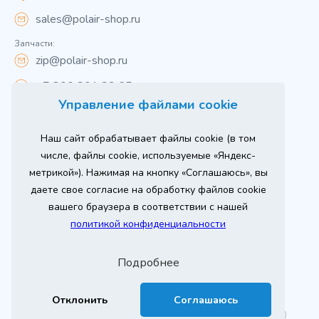
sales@polair-shop.ru
Запчасти:
zip@polair-shop.ru
+7 800 301 33 65
Управление файлами cookie
Цены указаны для центрального региона.
Наш сайт обрабатывает файлы cookie (в том
Вся информация на сайте о товарах носит
справочный характер и не является публичной
числе, файлы cookie, используемые «Яндекс-
офертой в соответствии с пунктом 2 статьи 437 ГК РФ.
метрикой»). Нажимая на кнопку «Соглашаюсь», вы
Для получения подробной информации о наличии и
стоимости указанных товаров и (или) услуг,
даете свое согласие на обработку файлов cookie
пожалуйста, обращайтесь к менеджеру сайта по
телефону
вашего браузера в соответствии с нашей
При использовании материалов сайта ссылка
политикой конфиденциальности
обязательна.
Политика конфиденциальности
Подробнее
ыгодный
юбое
Продвижение сайта
Оставь заявку
изинг
борудование
2026 г. © ООО «РТ- ГРУПП»
Отклонить
Соглашаюсь