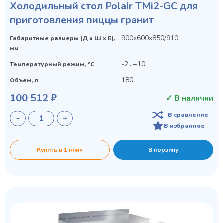
Холодильный стол Polair TMi2-GC для
приготовления пиццы гранит
900x600x850/910
Габаритные размеры (Д х Ш х В),
мм
-2...+10
Температурный режим, °C
180
Объем, л
100 512 ₽
✓ В наличии
В сравнение
В избранное
Купить в 1 клик
В корзину