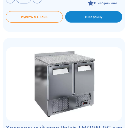
В избранное
Купить в 1 клик
В корзину
Холодильный стол Polair TMi2GN-GC для