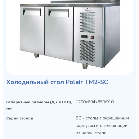
Холодильный стол Polair TM2-SC
1200x604x850/910
Габаритные размеры (Д х Ш х В),
мм
SC - столы с окрашенным
Серия столов
корпусом и столешницей
из нерж. стали