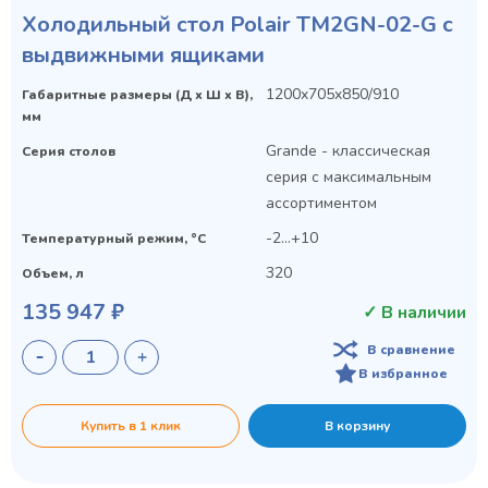
Холодильный стол Polair TM2GN-02-G с
выдвижными ящиками
1200x705x850/910
Габаритные размеры (Д х Ш х В),
мм
Grande - классическая
Серия столов
серия с максимальным
ассортиментом
-2...+10
Температурный режим, °C
320
Объем, л
135 947 ₽
✓ В наличии
В сравнение
В избранное
Купить в 1 клик
В корзину