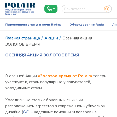
Официальный интернет-магазин
профессионального оборудования
бренда Polair
Пароконвектоматы и печи Radax
Оборудование Rada
Ли
Главная страница
/
Акции
/
Осенняя акция
ЗОЛОТОЕ ВРЕМЯ
ОСЕННЯЯ АКЦИЯ ЗОЛОТОЕ ВРЕМЯ
«Золотое время от Polair»
В осенней Акции
теперь
участвуют и, столь популярные у покупателей,
холодильные столы!
Режим работы:
Пн..Пт: 9.00-18.00
Холодильные столы с боковым и с нижним
расположением агрегатов в современном кубическом
дизайне (
GC
) – надежные помощники поваров на