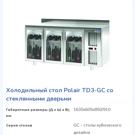
Холодильный стол Polair TD3-GC со
стеклянными дверьми
1630x605x850/910
Габаритные размеры (Д х Ш х В),
мм
GC - столы кубического
Серия столов
дизайна