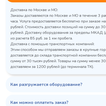
Доставка по Москве и МО:
Заказы доставляются по Москве и МО в течение 3 ра
часа. Услуга предоставляется бесплатно при заказе на
рублей. Стоимость доставки позиций на сумму до 3
рублей. Доставку оборудования за пределы МКАД (
Холодильный шкаф Polair
Холоди
из расчета 85 руб. за 1 км пробега.
CM105-G из нержавеющей
TM2-G
Доставка с помощью транспортных компаний:
стали
средн
Этим способом мы отправляем заказы в крупные гор
3,5
Расход
Артикул
доставляется до склада транспортной компании бесп
электроэнергии за
Габаритн
сутки, кВт/ч, не
сумму от 30 тысяч рублей. Товары на сумму менее 30
размеры (Д
более
доставляем за 1200 рублей (до терминала ТК).
мм
1103424d
Артикул
Серия сто
697x695x1960
Габаритные
Как разгружается оборудование?
размеры (Д х Ш х В),
мм
0…+6
Температурный
режим, °C
Как можно оплатить заказ?
Температ