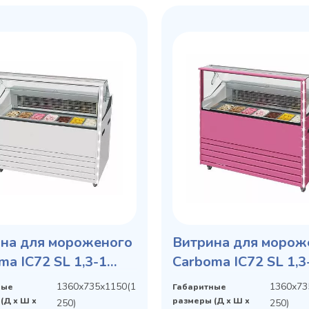
на для мороженого
Витрина для морож
ma IC72 SL 1,3-1
Carboma IC72 SL 1,3
индивидуальное
1360х735х1150(1
1360х73
ные
Габаритные
исполнение
(Д х Ш х
размеры (Д х Ш х
250)
250)