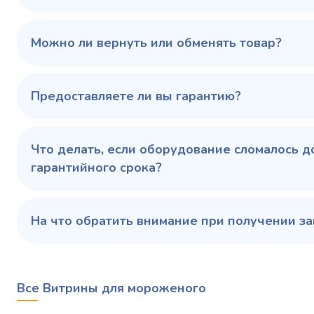
режим, °C
100 343 ₽
102 79
✓ В наличии
Можно ли вернуть или обменять товар?
В сравнение
В избранное
Предоставляете ли вы гарантию?
Купить в 1 клик
В корзину
Купить 
Что делать, если оборудование сломалось д
гарантийного срока?
На что обратить внимание при получении за
Все Витрины для мороженого