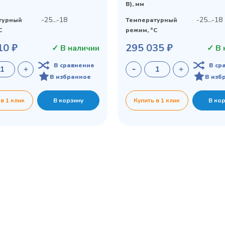
В), мм
-25...-18
-25...-18
турный
Температурный
C
режим, °C
10 ₽
295 035 ₽
✓ В наличии
✓ В 
В сравнение
В ср
В избранное
В изб
 в 1 клик
В корзину
Купить в 1 клик
В ко