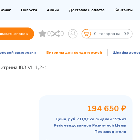
изинг
Новости
Акции
Доставка и оплата
Контакты
0
0
аказать звонок
0
товаров на
0 ₽
оковой заморозки
Витрины для кондитерской
Шкафы холо
итрина I83 VL 1,2-1
194 650 ₽
Цена, руб. с НДС со скидкой 15% от
Рекомендованной Розничной Цены
Производителя