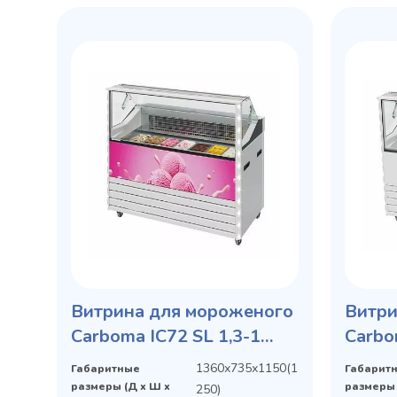
Витрина для мороженого
Витри
Carboma IC72 SL 1,3-1
Carbo
брендирование
9003
1360х735х1150(1
Габаритные
Габарит
фронтальной панели
размеры (Д х Ш х
размеры 
250)