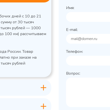
Имя:
бочих дней с 10 до 21
 сумму от 30 тысяч
0 тысяч рублей — 1000
E-mail:
до 100 км) рассчитываем
льный стол Polair
Холодильный
фармацевтический
етемпературный
Polair ШХФ-0,2
ода России. Товар
Телефон:
1050421d
2,8
Расход
латно при заказе на
электроэнергии за
1200x605x850/91
ые
сутки, кВт/ч, не
 тысяч рублей
 х Ш х В),
0
более
Вопрос:
600x63
Габаритные
Grande -
лов
размеры (Д х Ш х В),
классическая
мм
серия с
+0…+15
Температурный
максимальным
режим, °C
ассортиментом
200
Объем, л
-2...+10
урный