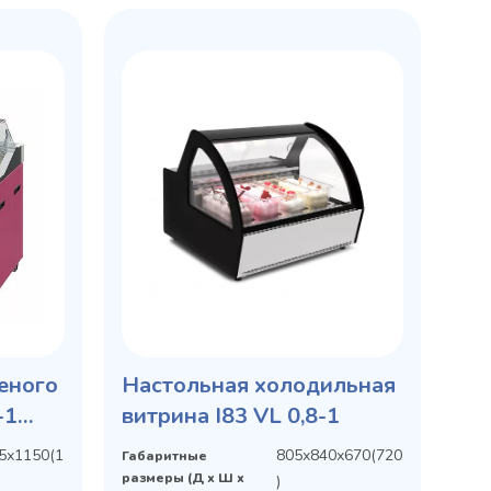
еного
Настольная холодильная
-1
витрина I83 VL 0,8-1
5х1150(1
805х840х670(720
Габаритные
размеры (Д х Ш х
)