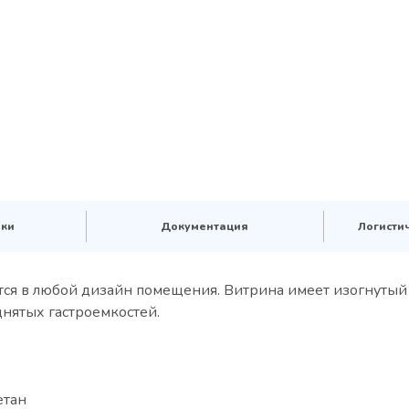
ики
Документация
Логисти
тся в любой дизайн помещения. Витрина имеет изогнутый
днятых гастроемкостей.
етан