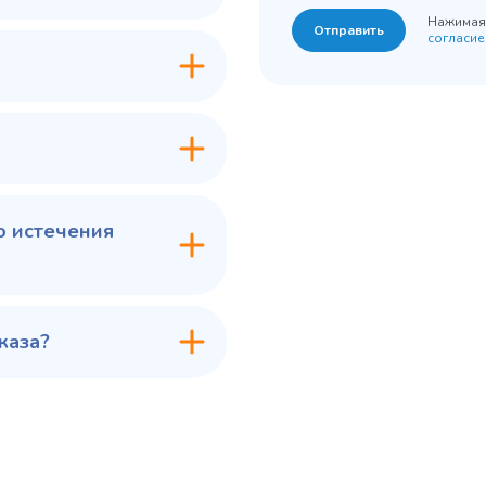
Нажимая 
Отправить
согласие
7 ₽
60 775 ₽
✓ В наличии
✓ В
В сравнение
В с
В избранное
В из
в 1 клик
В корзину
Купить в 1 клик
В ко
о истечения
каза?