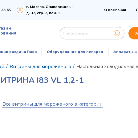
г. Москва, Очаковское ш.,
 33 65
О компании
Л
д. 32, стр. 2, пом. 1
газин
дования
З
инии раздачи Rada
Оборудование для пекарен
Аппараты ш
ой
/
Витрины для мороженого
/
Настольная холодильная в
РИНА I83 VL 1,2-1
Все витрины для мороженого в категории