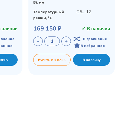
В), мм
-25...-12
Температурный
режим, °C
169 150 ₽
наличии
✓ В наличии
авнение
В сравнение
ранное
В избранное
рзину
Купить в 1 клик
В корзину