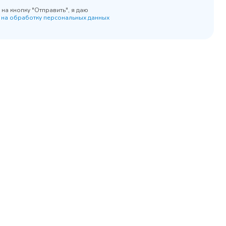
на кнопку "Отправить", я даю
 на обработку персональных данных
45 900 ₽
 наличии
✓ В наличии
равнение
В сравнение
бранное
В избранное
рзину
Купить в 1 клик
В корзину