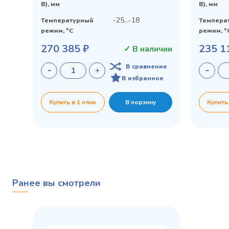
В), мм
В), мм
-25...-18
Температурный
Темпера
режим, °C
режим, °
270 385 ₽
235 1
✓ В наличии
В сравнение
В избранное
Купить в 1 клик
В корзину
Купить
Ранее вы смотрели