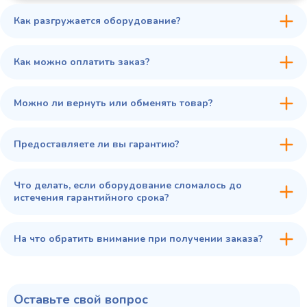
Как разгружается оборудование?
45 900 ₽
✓ В наличии
В сравнение
Как можно оплатить заказ?
В избранное
Купить в 1 клик
В корзину
Можно ли вернуть или обменять товар?
Предоставляете ли вы гарантию?
Что делать, если оборудование сломалось до
истечения гарантийного срока?
На что обратить внимание при получении заказа?
Оставьте свой вопрос