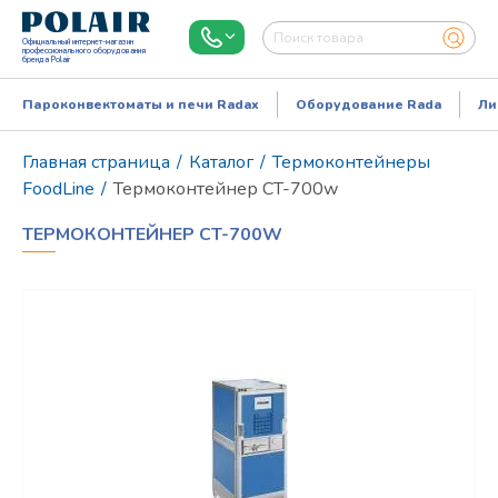
Официальный интернет-магазин
профессионального оборудования
бренда Polair
Пароконвектоматы и печи Radax
Оборудование Rada
Ли
Главная страница
/
Каталог
/
Термоконтейнеры
FoodLine
/
Термоконтейнер CT-700w
ТЕРМОКОНТЕЙНЕР CT-700W
Режим работы:
Пн..Пт: 9.00-18.00