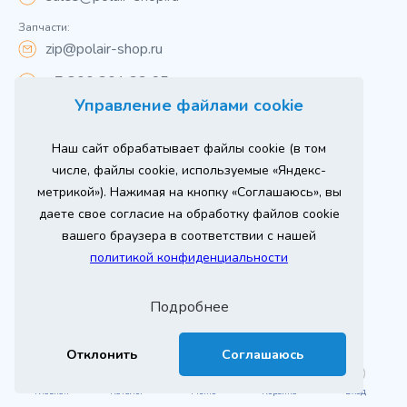
Запчасти:
zip@polair-shop.ru
+7 800 301 33 65
Управление файлами cookie
Цены указаны для центрального региона.
Наш сайт обрабатывает файлы cookie (в том
Вся информация на сайте о товарах носит
справочный характер и не является публичной
числе, файлы cookie, используемые «Яндекс-
офертой в соответствии с пунктом 2 статьи 437 ГК РФ.
метрикой»). Нажимая на кнопку «Соглашаюсь», вы
Для получения подробной информации о наличии и
стоимости указанных товаров и (или) услуг,
даете свое согласие на обработку файлов cookie
пожалуйста, обращайтесь к менеджеру сайта по
телефону
вашего браузера в соответствии с нашей
При использовании материалов сайта ссылка
политикой конфиденциальности
обязательна.
Политика конфиденциальности
Подробнее
ыгодный
Любое
Продвижение сайта
Оставь заявку
изинг
оборудование
2026 г. © ООО «РТ- ГРУПП»
Отклонить
Соглашаюсь
Главная
Каталог
Меню
Корзина
Вход