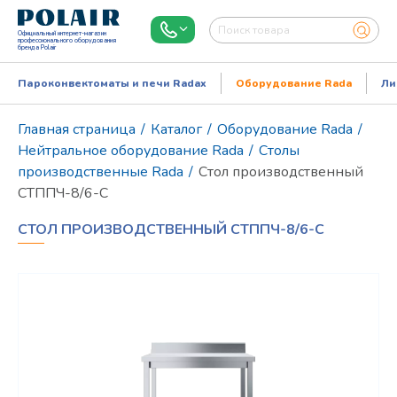
Официальный интернет-магазин
профессионального оборудования
бренда Polair
Пароконвектоматы и печи Radax
Оборудование Rada
Ли
Главная страница
/
Каталог
/
Оборудование Rada
/
Нейтральное оборудование Rada
/
Столы
производственные Rada
/
Стол производственный
СТППЧ-8/6-С
СТОЛ ПРОИЗВОДСТВЕННЫЙ СТППЧ-8/6-С
Режим работы:
Пн..Пт: 9.00-18.00