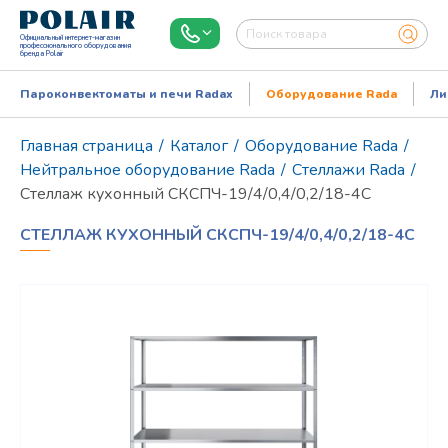
Официальный интернет-магазин
профессионального оборудования
бренда Polair
Пароконвектоматы и печи Radax
Оборудование Rada
Ли
Главная страница
/
Каталог
/
Оборудование Rada
/
Нейтральное оборудование Rada
/
Стеллажи Rada
/
Стеллаж кухонный СКСПЧ-19/4/0,4/0,2/18-4С
СТЕЛЛАЖ КУХОННЫЙ СКСПЧ-19/4/0,4/0,2/18-4С
Режим работы:
Пн..Пт: 9.00-18.00