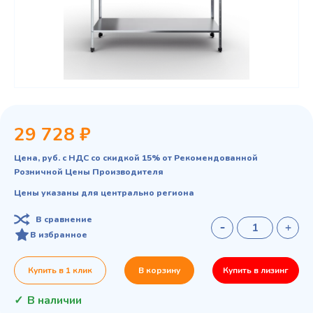
29 728 ₽
Цена, руб. с НДС со скидкой 15% от Рекомендованной
Розничной Цены Производителя
Цены указаны для центрально региона
В сравнение
В избранное
Купить в 1 клик
В корзину
Купить в лизинг
В наличии