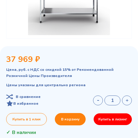
37 969 ₽
Цена, руб. с НДС со скидкой 15% от Рекомендованной
Розничной Цены Производителя
Цены указаны для центрально региона
В сравнение
В избранное
Купить в 1 клик
В корзину
Купить в лизинг
В наличии