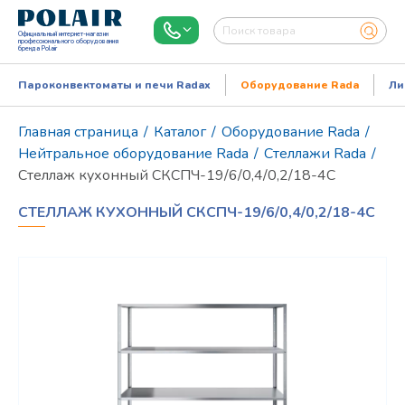
Официальный интернет-магазин
профессионального оборудования
бренда Polair
Пароконвектоматы и печи Radax
Оборудование Rada
Ли
Главная страница
/
Каталог
/
Оборудование Rada
/
Нейтральное оборудование Rada
/
Стеллажи Rada
/
Стеллаж кухонный СКСПЧ-19/6/0,4/0,2/18-4С
СТЕЛЛАЖ КУХОННЫЙ СКСПЧ-19/6/0,4/0,2/18-4С
Режим работы:
Пн..Пт: 9.00-18.00