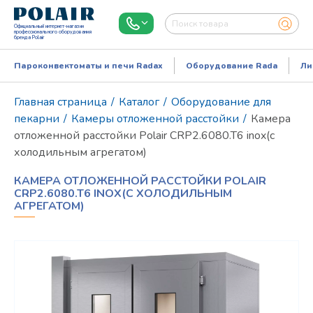
Официальный интернет-магазин
профессионального оборудования
бренда Polair
Пароконвектоматы и печи Radax
Оборудование Rada
Ли
Главная страница
/
Каталог
/
Оборудование для
пекарни
/
Камеры отложенной расстойки
/
Камера
отложенной расстойки Polair CRP2.6080.T6 inox(с
холодильным агрегатом)
КАМЕРА ОТЛОЖЕННОЙ РАССТОЙКИ POLAIR
CRP2.6080.T6 INOX(С ХОЛОДИЛЬНЫМ
АГРЕГАТОМ)
Режим работы:
Пн..Пт: 9.00-18.00