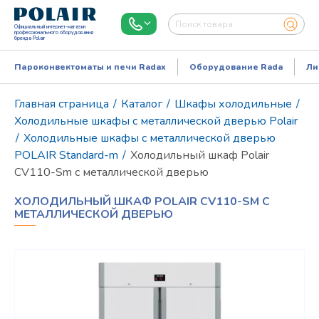
Официальный интернет-магазин
профессионального оборудования
бренда Polair
Пароконвектоматы и печи Radax
Оборудование Rada
Ли
Главная страница
/
Каталог
/
Шкафы холодильные
/
Холодильные шкафы с металлической дверью Polair
/
Холодильные шкафы с металлической дверью
POLAIR Standard-m
/
Холодильный шкаф Polair
CV110-Sm с металлической дверью
ХОЛОДИЛЬНЫЙ ШКАФ POLAIR CV110-SM С
МЕТАЛЛИЧЕСКОЙ ДВЕРЬЮ
Режим работы:
Пн..Пт: 9.00-18.00