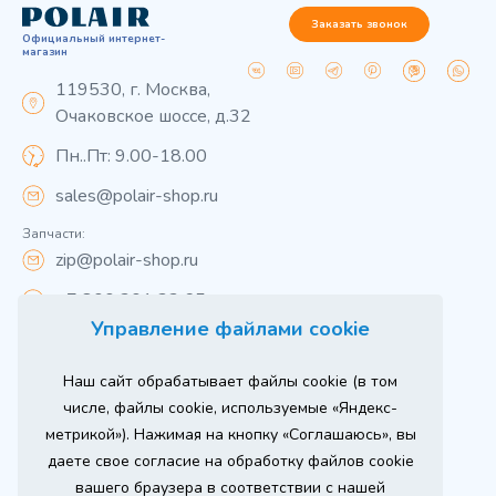
Заказать звонок
Официальный интернет-
магазин
119530, г. Москва,
Очаковское шоссе, д.32
Пн..Пт: 9.00-18.00
sales@polair-shop.ru
Запчасти:
zip@polair-shop.ru
+7 800 301 33 65
Управление файлами cookie
Цены указаны для центрального региона.
Наш сайт обрабатывает файлы cookie (в том
Вся информация на сайте о товарах носит
справочный характер и не является публичной
числе, файлы cookie, используемые «Яндекс-
офертой в соответствии с пунктом 2 статьи 437 ГК РФ.
метрикой»). Нажимая на кнопку «Соглашаюсь», вы
Для получения подробной информации о наличии и
стоимости указанных товаров и (или) услуг,
даете свое согласие на обработку файлов cookie
пожалуйста, обращайтесь к менеджеру сайта по
телефону
вашего браузера в соответствии с нашей