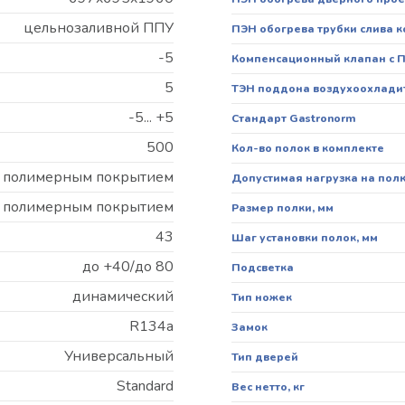
цельнозаливной ППУ
ПЭН обогрева трубки слива 
-5
Компенсационный клапан с 
5
ТЭН поддона воздухоохлади
-5... +5
Стандарт Gastronorm
500
Кол-во полок в комплекте
 с полимерным покрытием
Допустимая нагрузка на полку
 с полимерным покрытием
Размер полки, мм
43
Шаг установки полок, мм
до +40/до 80
Подсветка
динамический
Тип ножек
R134a
Замок
Универсальный
Тип дверей
Standard
Вес нетто, кг