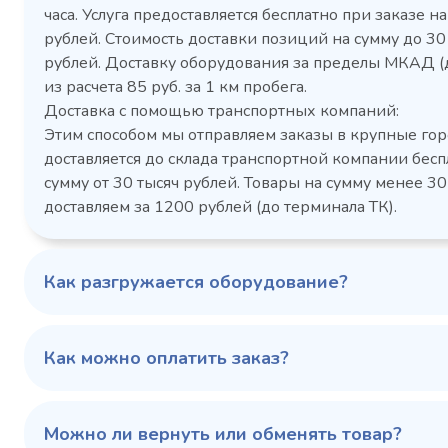
часа. Услуга предоставляется бесплатно при заказе на
рублей. Стоимость доставки позиций на сумму до 3
рублей. Доставку оборудования за пределы МКАД (
Холодильный шкаф Polair
Холоди
из расчета 85 руб. за 1 км пробега.
CM105-G из нержавеющей
TM2-G
Доставка с помощью транспортных компаний:
стали
средн
Этим способом мы отправляем заказы в крупные гор
3,5
Расход
Артикул
доставляется до склада транспортной компании бесп
электроэнергии за
Габаритн
сутки, кВт/ч, не
сумму от 30 тысяч рублей. Товары на сумму менее 30
размеры (Д
более
доставляем за 1200 рублей (до терминала ТК).
мм
1103424d
Артикул
Серия сто
697x695x1960
Габаритные
Как разгружается оборудование?
размеры (Д х Ш х В),
мм
0…+6
Температурный
режим, °C
Как можно оплатить заказ?
Температ
режим, °C
100 343 ₽
102 79
✓ В наличии
Можно ли вернуть или обменять товар?