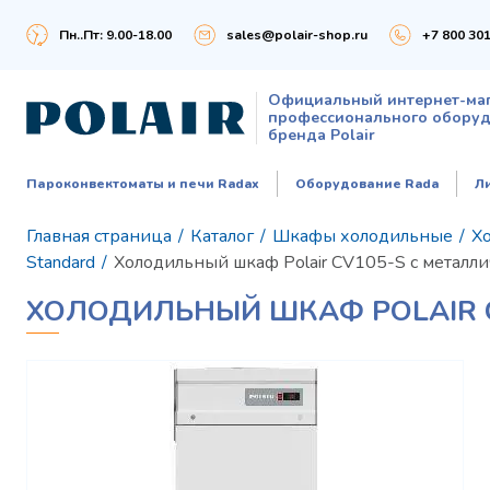
Пн..Пт: 9.00-18.00
sales@polair-shop.ru
+7 800 301
Официальный интернет-ма
профессионального обору
бренда Polair
Пароконвектоматы и печи Radax
Оборудование Rada
Л
Главная страница
/
Каталог
/
Шкафы холодильные
/
Хо
Standard
/
Холодильный шкаф Polair CV105-S с металл
ХОЛОДИЛЬНЫЙ ШКАФ POLAIR 