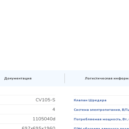
Документация
Логистическая информ
CV105-S
Клапан Шредера
4
Система электропитания, В/Г
1105040d
Потребляемая мощность, Вт,
697x695x1960
ПЭН обогрева дверного про