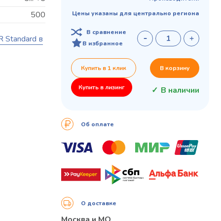
500
Цены указаны для центрально региона
В сравнение
 Standard в
В избранное
Купить в 1 клик
В корзину
Купить в лизинг
В наличии
Об оплате
О доставке
Москва и МО