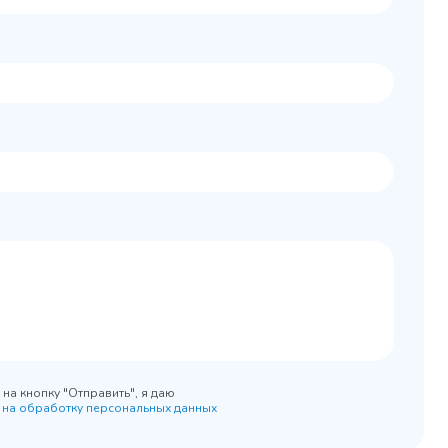
Колода разрубочная
 шкаф
КР-5/5
0x890
на кнопку "Отправить", я даю
 на обработку персональных данных
45 900 ₽
 наличии
✓ В наличии