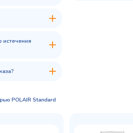
В сравнение
В с
В избранное
В из
в 1 клик
В корзину
Купить в 1 клик
В ко
о истечения
каза?
рью POLAIR Standard