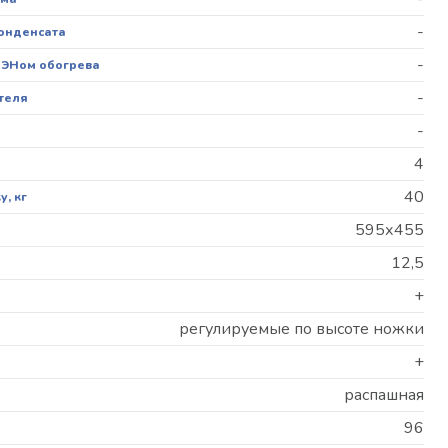
-
конденсата
-
ПЭНом обогрева
-
теля
-
4
40
, кг
595х455
12,5
+
регулируемые по высоте ножки
+
распашная
96