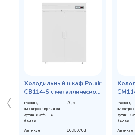
Холодильный шкаф Polair
Холод
CB114-S с металлической
CM114
дверью
двер
20,5
Расход
Расход
электроэнергии за
электроэ
сутки, кВт/ч, не
сутки, кВ
более
более
1006078d
Артикул
Артикул