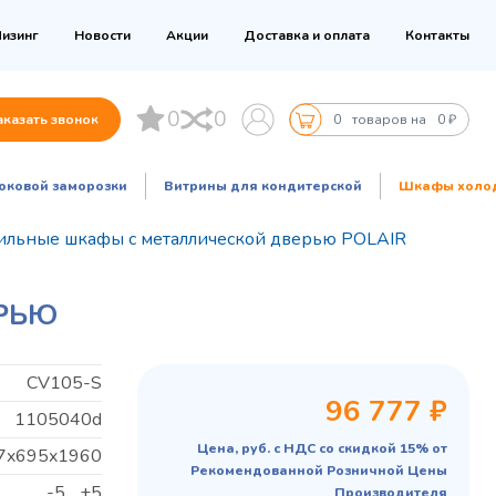
изинг
Новости
Акции
Доставка и оплата
Контакты
0
0
аказать звонок
0
товаров на
0 ₽
оковой заморозки
Витрины для кондитерской
Шкафы холо
ильные шкафы с металлической дверью POLAIR
ЕРЬЮ
CV105-S
96 777 ₽
1105040d
Цена, руб. с НДС со скидкой 15% от
7x695x1960
Рекомендованной Розничной Цены
-5... +5
Производителя