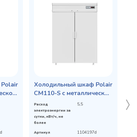
Polair
Холодильный шкаф Polair
еской
CM110-S с металлической
дверью
5,5
Расход
электроэнергии за
сутки, кВт/ч, не
более
d
1104197d
Артикул