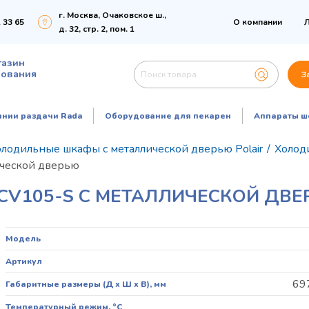
г. Москва, Очаковское ш.,
 33 65
О компании
Л
д. 32, стр. 2, пом. 1
газин
дования
З
инии раздачи Rada
Оборудование для пекарен
Аппараты ш
лодильные шкафы с металлической дверью Polair
/
Холод
ической дверью
CV105-S С МЕТАЛЛИЧЕСКОЙ ДВ
Модель
Артикул
69
Габаритные размеры (Д х Ш х В), мм
Температурный режим, °C