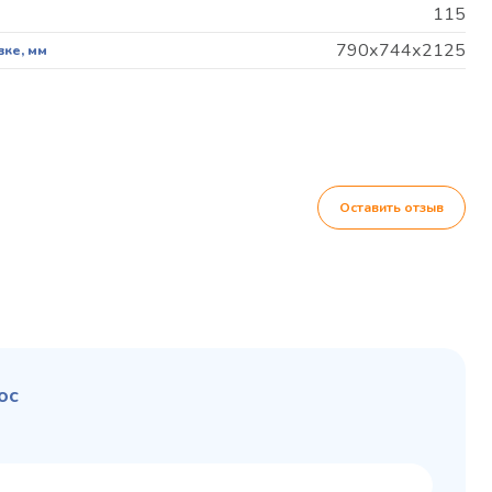
115
790х744х2125
вке, мм
Оставить отзыв
ос