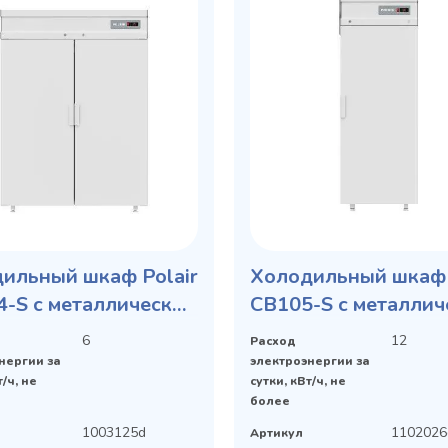
ильный шкаф Polair
Холодильный шкаф 
-S с металлической
CB105-S с металлич
ью
дверью
6
12
Расход
нергии за
электроэнергии за
т/ч, не
сутки, кВт/ч, не
более
1003125d
1102026
Артикул