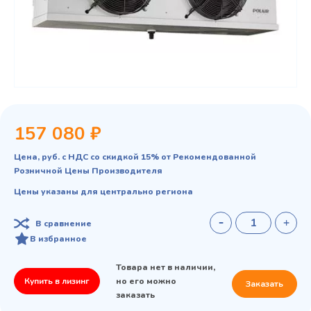
157 080 ₽
Цена, руб. с НДС со скидкой 15% от Рекомендованной
Розничной Цены Производителя
Цены указаны для центрально региона
В сравнение
В избранное
Товара нет в наличии,
Купить в лизинг
но его можно
Заказать
заказать