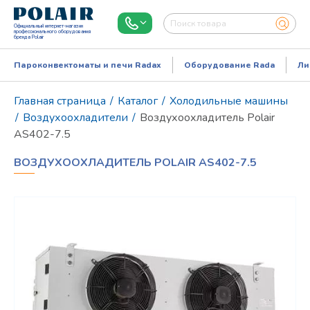
Официальный интернет-магазин
профессионального оборудования
бренда Polair
Пароконвектоматы и печи Radax
Оборудование Rada
Ли
Главная страница
/
Каталог
/
Холодильные машины
/
Воздухоохладители
/
Воздухоохладитель Polair
AS402-7.5
ВОЗДУХООХЛАДИТЕЛЬ POLAIR AS402-7.5
Режим работы:
Пн..Пт: 9.00-18.00