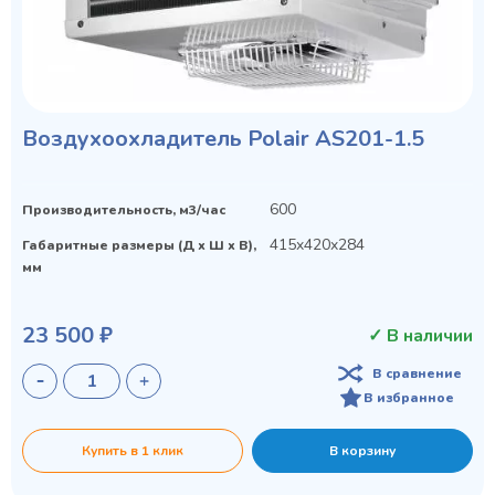
Воздухоохладитель Polair AS201-1.5
600
Производительность, м3/час
415x420x284
Габаритные размеры (Д х Ш х В),
мм
23 500 ₽
✓ В наличии
В сравнение
В избранное
Купить в 1 клик
В корзину