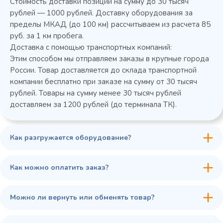
Стоимость доставки позиций на сумму до 30 тысяч
Колода разрубочная КР-5/5
рублей — 1000 рублей. Доставку оборудования за
пределы МКАД (до 100 км) рассчитываем из расчета 85
руб. за 1 км пробега.
Доставка с помощью транспортных компаний:
Этим способом мы отправляем заказы в крупные города
России. Товар доставляется до склада транспортной
компании бесплатно при заказе на сумму от 30 тысяч
рублей. Товары на сумму менее 30 тысяч рублей
доставляем за 1200 рублей (до терминала ТК).
Как разгружается оборудование?
45 900 ₽
✓ В наличии
В сравнение
Как можно оплатить заказ?
В избранное
Купить в 1 клик
В корзину
Можно ли вернуть или обменять товар?