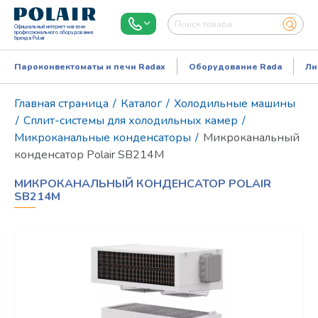
Официальный интернет-магазин
профессионального оборудования
бренда Polair
Пароконвектоматы и печи Radax
Оборудование Rada
Ли
Главная страница
/
Каталог
/
Холодильные машины
/
Сплит-системы для холодильных камер
/
Микроканальные конденсаторы
/
Микроканальный
конденсатор Polair SB214M
МИКРОКАНАЛЬНЫЙ КОНДЕНСАТОР POLAIR
SB214M
Режим работы:
Пн..Пт: 9.00-18.00