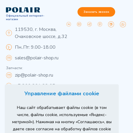
Заказать звонок
Официальный интернет-
магазин
119530, г. Москва,
Очаковское шоссе, д.32
Пн..Пт: 9.00-18.00
sales@polair-shop.ru
Запчасти:
zip@polair-shop.ru
+7 800 301 33 65
Управление файлами cookie
Цены указаны для центрального региона.
Наш сайт обрабатывает файлы cookie (в том
Вся информация на сайте о товарах носит
справочный характер и не является публичной
числе, файлы cookie, используемые «Яндекс-
офертой в соответствии с пунктом 2 статьи 437 ГК РФ.
метрикой»). Нажимая на кнопку «Соглашаюсь», вы
Для получения подробной информации о наличии и
стоимости указанных товаров и (или) услуг,
даете свое согласие на обработку файлов cookie
пожалуйста, обращайтесь к менеджеру сайта по
телефону