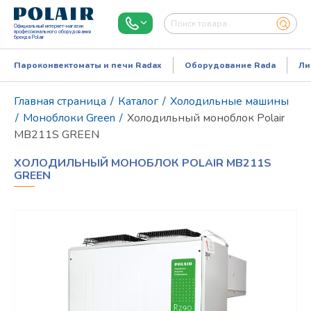
Официальный интернет-магазин
профессионального оборудования
бренда Polair
Пароконвектоматы и печи Radax
Оборудование Rada
Ли
Главная страница
/
Каталог
/
Холодильные машины
/
Моноблоки Green
/
Холодильный моноблок Polair
MB211S GREEN
ХОЛОДИЛЬНЫЙ МОНОБЛОК POLAIR MB211S
GREEN
Режим работы:
Пн..Пт: 9.00-18.00