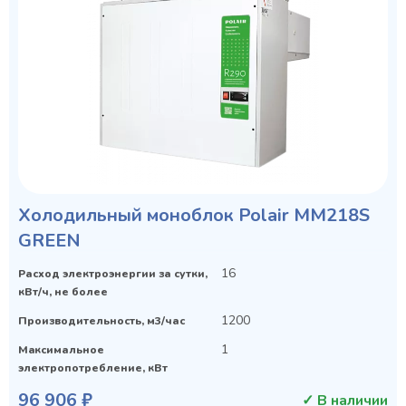
Холодильный моноблок Polair MM218S
GREEN
16
Расход электроэнергии за сутки,
кВт/ч, не более
1200
Производительность, м3/час
1
Maксимальное
электропотребление, кВт
96 906 ₽
✓ В наличии