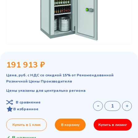
191 913 ₽
Цена, руб. с НДС со скидкой 15% от Рекомендованной
Розничной Цены Производителя
Цены указаны для центрально региона
В сравнение
В избранное
Купить в 1 клик
В корзину
Купить в лизинг
В наличии