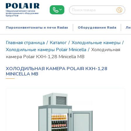
Официальный интернет-магазин
профессионального оборудования
бренда Polair
Пароконвектоматы и печи Radax
Оборудование Rada
Ли
Главная страница
/
Каталог
/
Холодильные камеры
/
Холодильные камеры Polair Minicella
/
Холодильная
камера Polair КХН-1,28 Minicella МB
ХОЛОДИЛЬНАЯ КАМЕРА POLAIR КХН-1,28
MINICELLA МB
Режим работы:
Пн..Пт: 9.00-18.00