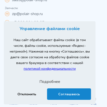
sales@polair-shop.ru
Запчасти:
zip@polair-shop.ru
+7 800 301 33 65
Управление файлами cookie
Цены указаны для центрального региона.
Наш сайт обрабатывает файлы cookie (в том
Вся информация на сайте о товарах носит
справочный характер и не является публичной
числе, файлы cookie, используемые «Яндекс-
офертой в соответствии с пунктом 2 статьи 437 ГК РФ.
метрикой»). Нажимая на кнопку «Соглашаюсь», вы
Для получения подробной информации о наличии и
стоимости указанных товаров и (или) услуг,
даете свое согласие на обработку файлов cookie
пожалуйста, обращайтесь к менеджеру сайта по
телефону
вашего браузера в соответствии с нашей
При использовании материалов сайта ссылка
политикой конфиденциальности
обязательна.
Политика конфиденциальности
Подробнее
ыгодный
Любое
Продвижение сайта
Оставь заявку
изинг
оборудование
2026 г. © ООО «РТ- ГРУПП»
Отклонить
Соглашаюсь
Главная
Каталог
Меню
Корзина
Вход