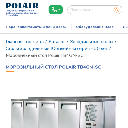
Официальный интернет-магазин
профессионального оборудования
бренда Polair
Пароконвектоматы и печи Radax
Оборудование Rada
Ли
Главная страница
/
Каталог
/
Холодильные столы
/
Столы холодильные Юбилейная серия - 30 лет
/
Морозильный стол Polair TB4GN-SC
МОРОЗИЛЬНЫЙ СТОЛ POLAIR TB4GN-SC
Режим работы:
Пн..Пт: 9.00-18.00