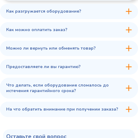
Как разгружается оборудование?
45 900 ₽
✓ В наличии
В сравнение
Как можно оплатить заказ?
В избранное
Купить в 1 клик
В корзину
Можно ли вернуть или обменять товар?
Предоставляете ли вы гарантию?
Что делать, если оборудование сломалось до
истечения гарантийного срока?
На что обратить внимание при получении заказа?
Оставьте свой вопрос