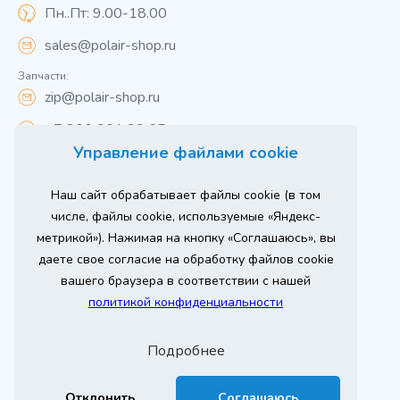
Пн..Пт: 9.00-18.00
sales@polair-shop.ru
Запчасти:
zip@polair-shop.ru
+7 800 301 33 65
Управление файлами cookie
Цены указаны для центрального региона.
Наш сайт обрабатывает файлы cookie (в том
Вся информация на сайте о товарах носит
справочный характер и не является публичной
числе, файлы cookie, используемые «Яндекс-
офертой в соответствии с пунктом 2 статьи 437 ГК РФ.
метрикой»). Нажимая на кнопку «Соглашаюсь», вы
Для получения подробной информации о наличии и
стоимости указанных товаров и (или) услуг,
даете свое согласие на обработку файлов cookie
пожалуйста, обращайтесь к менеджеру сайта по
телефону
вашего браузера в соответствии с нашей
При использовании материалов сайта ссылка
политикой конфиденциальности
обязательна.
Политика конфиденциальности
Подробнее
ыгодный
Любое
Продвижение сайта
Оставь заявку
изинг
оборудование
2026 г. © ООО «РТ- ГРУПП»
Отклонить
Соглашаюсь