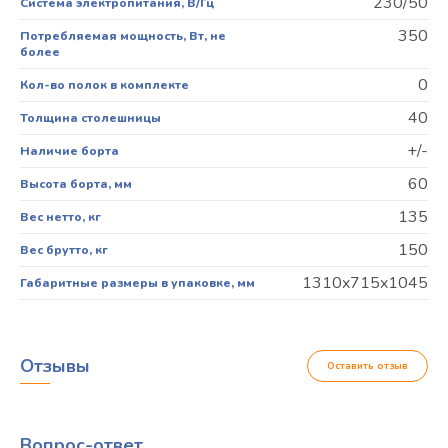
230/50
Система электропитания, В/Гц
350
Потребляемая мощность, Вт, не
более
0
Кол-во полок в комплекте
40
Толщина столешницы
+/-
Наличие борта
60
Высота борта, мм
135
Вес нетто, кг
150
Вес брутто, кг
1310x715x1045
Габаритные размеры в упаковке, мм
Отзывы
Оставить отзыв
Вопрос-ответ