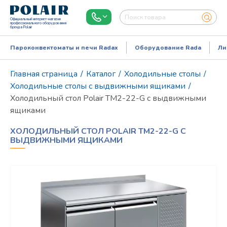
Официальный интернет-магазин
профессионального оборудования
бренда Polair
Пароконвектоматы и печи Radax
Оборудование Rada
Ли
Главная страница
/
Каталог
/
Холодильные столы
/
Холодильные столы с выдвижными ящиками
/
Холодильный стол Polair TM2-22-G с выдвижными
ящиками
ХОЛОДИЛЬНЫЙ СТОЛ POLAIR TM2-22-G С
ВЫДВИЖНЫМИ ЯЩИКАМИ
Режим работы:
Пн..Пт: 9.00-18.00