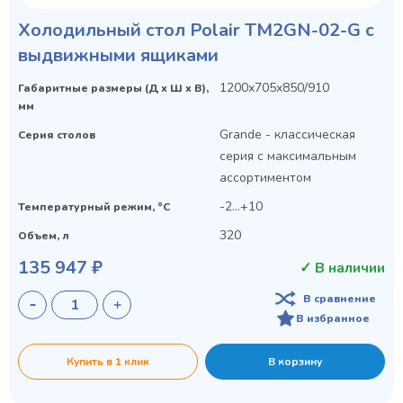
Холодильный стол Polair TM2GN-02-G с
выдвижными ящиками
1200x705x850/910
Габаритные размеры (Д х Ш х В),
мм
Grande - классическая
Серия столов
серия с максимальным
ассортиментом
-2...+10
Температурный режим, °C
320
Объем, л
135 947 ₽
✓ В наличии
В сравнение
В избранное
Купить в 1 клик
В корзину