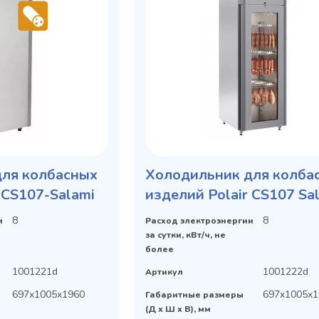
для колбасных
Холодильник для колба
 CS107-Salami
изделий Polair CS107 Sa
(со стеклянной дверью)
8
8
и
Расход электроэнергии
за сутки, кВт/ч, не
более
1001221d
1001222d
Артикул
697x1005x1960
697x1005x1
Габаритные размеры
(Д х Ш х В), мм