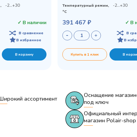
-2…+30
-2…+30
,
Температурный режим,
°C
391 467 ₽
✓ В наличии
✓ В 
В сравнение
В ср
В избранное
В изб
В корзину
Купить в 1 клик
В корзи
Оснащение магазин
Широкий ассортимент
под ключ
Официальный интер
магазин Polair-shop