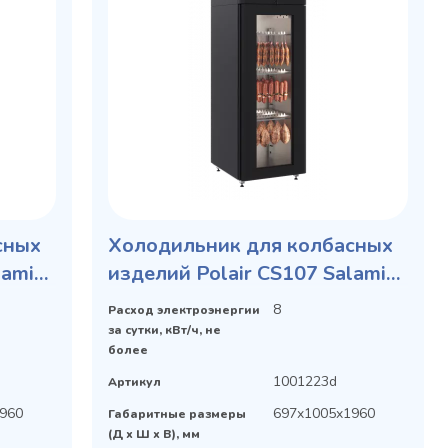
сных
Холодильник для колбасных
lami
изделий Polair CS107 Salami
blaсk (со стеклянной дверью)
8
Расход электроэнергии
за сутки, кВт/ч, не
более
1001223d
Артикул
960
697x1005x1960
Габаритные размеры
(Д х Ш х В), мм