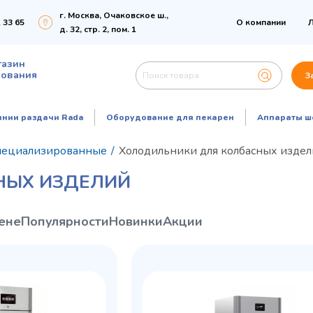
г. Москва, Очаковское ш.,
 33 65
О компании
Л
д. 32, стр. 2, пом. 1
газин
дования
З
инии раздачи Rada
Оборудование для пекарен
Аппараты ш
пециализированные
/
Холодильники для колбасных изде
НЫХ ИЗДЕЛИЙ
ене
Популярности
Новинки
Акции