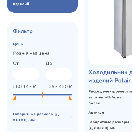
изделий
Фильтр
Цены
Розничная цена
От
До
Холодильник 
изделий Polair
380 147
₽
397 430
₽
Расход электроэнерги
за сутки, кВт/ч, не
более
Артикул
Габаритные размеры (Д
х Ш х В), мм
Габаритные размеры
(Д х Ш х В), мм