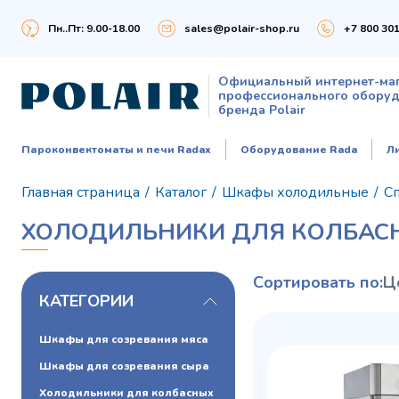
Пн..Пт: 9.00-18.00
sales@polair-shop.ru
+7 800 301
Официальный интернет-ма
профессионального обору
бренда Polair
Пароконвектоматы и печи Radax
Оборудование Rada
Л
Главная страница
/
Каталог
/
Шкафы холодильные
/
С
ХОЛОДИЛЬНИКИ ДЛЯ КОЛБАС
Сортировать по:
Ц
КАТЕГОРИИ
Шкафы для созревания мяса
Шкафы для созревания сыра
Холодильники для колбасных