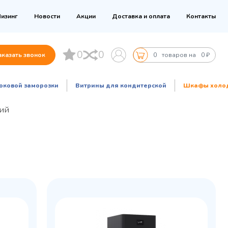
изинг
Новости
Акции
Доставка и оплата
Контакты
0
0
аказать звонок
0
товаров на
0 ₽
оковой заморозки
Витрины для кондитерской
Шкафы холо
лий