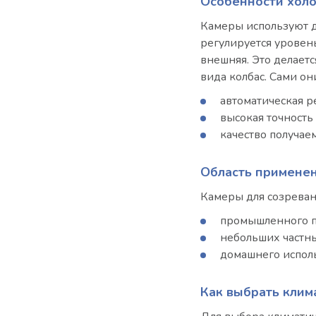
Особенности холо
Камеры используют дл
регулируется уровень
внешняя. Это делаетс
вида колбас. Сами о
автоматическая р
высокая точность
качество получае
Область примене
Камеры для созревани
промышленного п
небольших частны
домашнего испол
Как выбрать клим