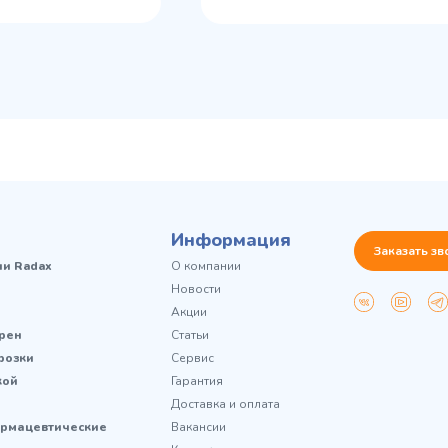
Информация
Заказать зв
чи Radax
О компании
Новости
Акции
рен
Статьи
розки
Сервис
кой
Гарантия
Доставка и оплата
рмацевтические
Вакансии