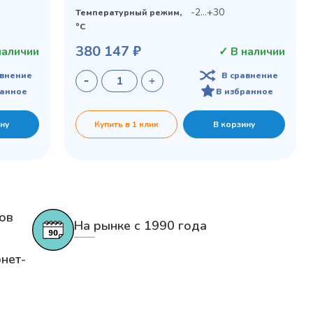
-2…+30
Температурный режим,
°C
380 147 ₽
наличии
✓ В наличии
авнение
В сравнение
ранное
В избранное
ну
Купить в 1 клик
В корзину
ов
На рынке с 1990 года
нет-