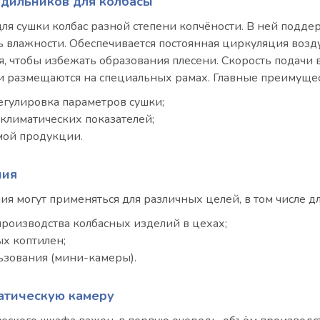
дильников для колбасы
я сушки колбас разной степени копчёности. В ней поддер
 влажности. Обеспечивается постоянная циркуляция воздух
я, чтобы избежать образования плесени. Скорость подачи 
ни размещаются на специальных рамах. Главные преимуще
егулировка параметров сушки;
 климатических показателей;
мой продукции.
ния
я могут применяться для различных целей, в том числе дл
роизводства колбасных изделий в цехах;
х коптилен;
ьзования (мини-камеры).
атическую камеру