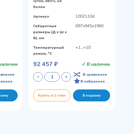
сутки, кВт/ч, не
более
1002110d
Артикул
697x945x1960
Габаритные
размеры (Д х Ш х
В), мм
+1…+10
Температурный
режим, °C
92 457 ₽
наличии
✓ В наличии
авнение
В сравнение
ранное
В избранное
рзину
Купить в 1 клик
В корзину