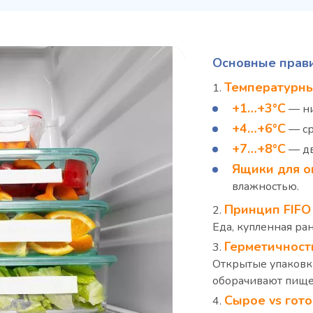
Основные прави
Температурны
+1…+3°C
— ни
+4…+6°C
— ср
+7…+8°C
— дв
Ящики для о
влажностью.
Принцип FIFO (F
Еда, купленная ра
Герметичност
Открытые упаковк
оборачивают пище
Сырое vs гото