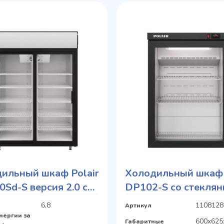
ильный шкаф Polair
Холодильный шкаф 
Sd-S версия 2.0 со
DP102-S со стекля
янными дверьми
дверьми
6,8
1108128
Артикул
нергии за
600x625
Габаритные