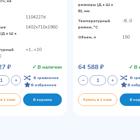
т/ч, не
размеры (Д х Ш х
В), мм
1104227d
-8...0
Температурный
1402x710x1960
ные
режим, °C
(Д х Ш х
150
Объем, л
+1…+10
турный
C
27 ₽
64 588 ₽
✓ В наличии
✓ В 
В сравнение
В ср
В избранное
В изб
 в 1 клик
В корзину
Купить в 1 клик
В ко