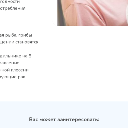
 годности
потребления
ая рыба, грибы
щении становятся
одильнике на 5
равление.
нной плесени
цирующие рак
Вас может заинтересовать: