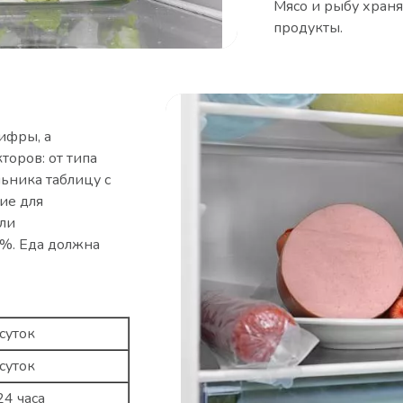
Мясо и рыбу хранят
продукты.
ифры, а
торов: от типа
льника таблицу с
ие для
или
0%. Еда должна
суток
суток
24 часа