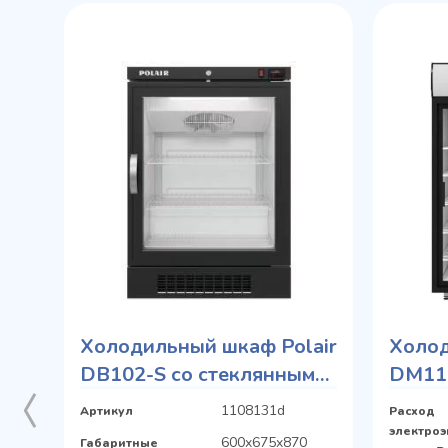
Холодильный шкаф Polair
Холод
DB102-S со стеклянными
DM110
дверьми
стекл
1108131d
Артикул
Расход
электроэ
600x675x870
Габаритные