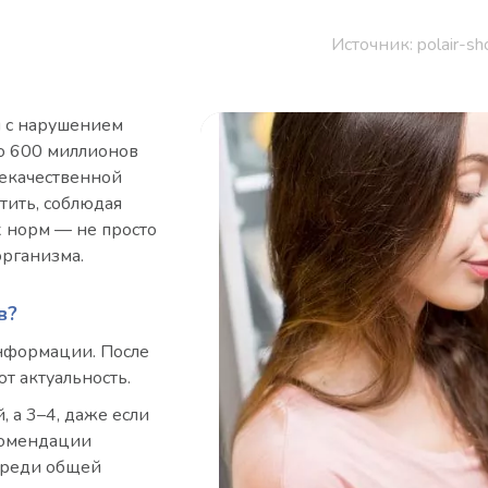
Источник: polair-sh
я с нарушением
о 600 миллионов
некачественной
тить, соблюдая
 норм — не просто
организма.
в?
информации. После
т актуальность.
 а 3–4, даже если
комендации
среди общей