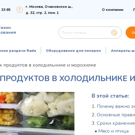
г. Москва, Очаковское ш.,
 33 65
О компании
Л
д. 32, стр. 2, пом. 1
газин
дования
З
инии раздачи Rada
Оборудование для пекарен
Аппараты ш
х продуктов в холодильнике и морозилке
 ПРОДУКТОВ В ХОЛОДИЛЬНИКЕ 
В этой статье:
Почему важно з
Основные прави
Сроки хранения
•
Мясо и птица