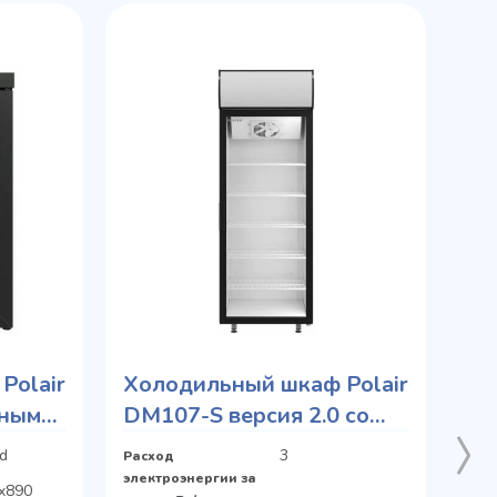
Polair
Холодильный шкаф Polair
нными
DM107-S версия 2.0 со
стеклянными дверьми
d
3
Расход
электроэнергии за
x890