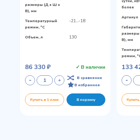
сутки, кВ
размеры (Д х Ш х
более
В), мм
Артикул
-21...-18
Температурный
режим, °C
Габарит
размеры 
130
Объем, л
В), мм
Темпера
режим, °
86 330 ₽
133 4
✓ В наличии
В сравнение
В избранное
Купить в 1 клик
В корзину
Купить