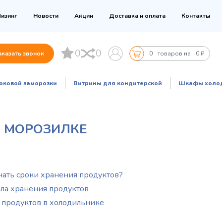
изинг
Новости
Акции
Доставка и оплата
Контакты
0
0
аказать звонок
0
товаров на
0 ₽
оковой заморозки
Витрины для кондитерской
Шкафы холо
И МОРОЗИЛКЕ
нать сроки хранения продуктов?
ла хранения продуктов
 продуктов в холодильнике