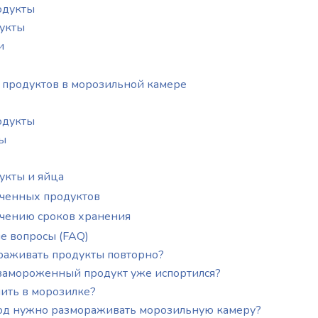
одукты
укты
и
 продуктов в морозильной камере
одукты
ы
укты и яйца
ченных продуктов
ичению сроков хранения
е вопросы (FAQ)
раживать продукты повторно?
о замороженный продукт уже испортился?
нить в морозилке?
год нужно размораживать морозильную камеру?