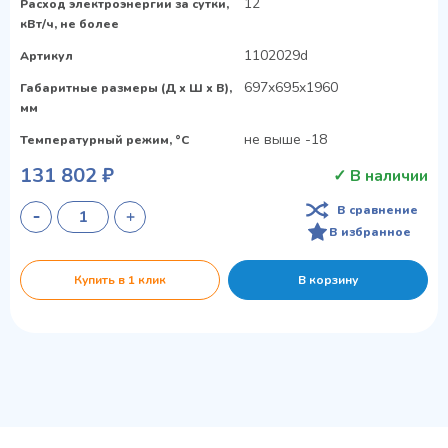
12
Расход электроэнергии за сутки,
кВт/ч, не более
1102029d
Артикул
697x695x1960
Габаритные размеры (Д х Ш х В),
мм
не выше -18
Температурный режим, °C
131 802 ₽
✓ В наличии
В сравнение
В избранное
Купить в 1 клик
В корзину