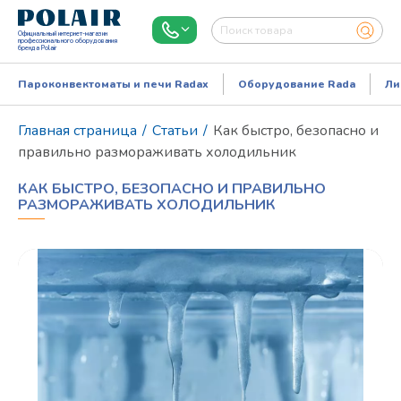
Официальный интернет-магазин
профессионального оборудования
бренда Polair
Пароконвектоматы и печи Radax
Оборудование Rada
Ли
Главная страница
/
Статьи
/
Как быстро, безопасно и
правильно размораживать холодильник
КАК БЫСТРО, БЕЗОПАСНО И ПРАВИЛЬНО
РАЗМОРАЖИВАТЬ ХОЛОДИЛЬНИК
Режим работы:
Пн..Пт: 9.00-18.00