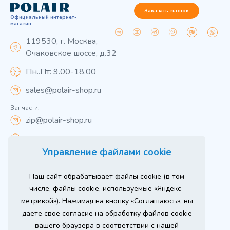
Заказать звонок
Официальный интернет-
магазин
119530, г. Москва,
Очаковское шоссе, д.32
Пн..Пт: 9.00-18.00
sales@polair-shop.ru
Запчасти:
zip@polair-shop.ru
+7 800 301 33 65
Управление файлами cookie
Цены указаны для центрального региона.
Наш сайт обрабатывает файлы cookie (в том
Вся информация на сайте о товарах носит
справочный характер и не является публичной
числе, файлы cookie, используемые «Яндекс-
офертой в соответствии с пунктом 2 статьи 437 ГК РФ.
метрикой»). Нажимая на кнопку «Соглашаюсь», вы
Для получения подробной информации о наличии и
стоимости указанных товаров и (или) услуг,
даете свое согласие на обработку файлов cookie
пожалуйста, обращайтесь к менеджеру сайта по
телефону
вашего браузера в соответствии с нашей