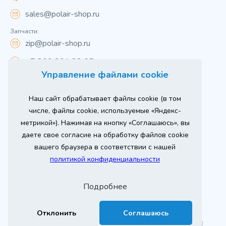
sales@polair-shop.ru
Запчасти:
zip@polair-shop.ru
+7 800 301 33 65
Управление файлами cookie
Цены указаны для центрального региона.
Наш сайт обрабатывает файлы cookie (в том
Вся информация на сайте о товарах носит
справочный характер и не является публичной
числе, файлы cookie, используемые «Яндекс-
офертой в соответствии с пунктом 2 статьи 437 ГК РФ.
метрикой»). Нажимая на кнопку «Соглашаюсь», вы
Для получения подробной информации о наличии и
стоимости указанных товаров и (или) услуг,
даете свое согласие на обработку файлов cookie
пожалуйста, обращайтесь к менеджеру сайта по
телефону
вашего браузера в соответствии с нашей
При использовании материалов сайта ссылка
политикой конфиденциальности
обязательна.
Политика конфиденциальности
Подробнее
ыгодный
юбое
Продвижение сайта
Оставь заявку
изинг
борудование
2026 г. © ООО «РТ- ГРУПП»
Отклонить
Соглашаюсь