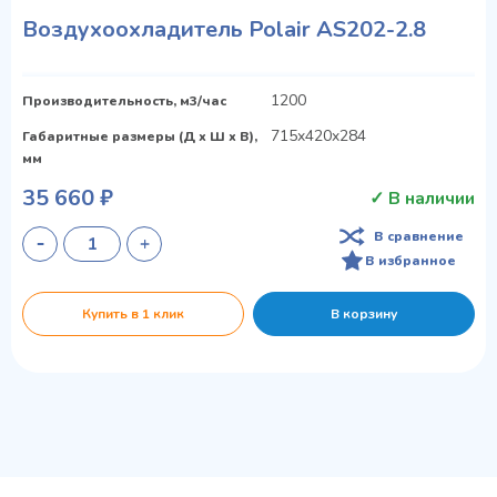
Воздухоохладитель Polair AS202-2.8
1200
Производительность, м3/час
715x420x284
Габаритные размеры (Д х Ш х В),
мм
35 660 ₽
✓ В наличии
В сравнение
В избранное
Купить в 1 клик
В корзину