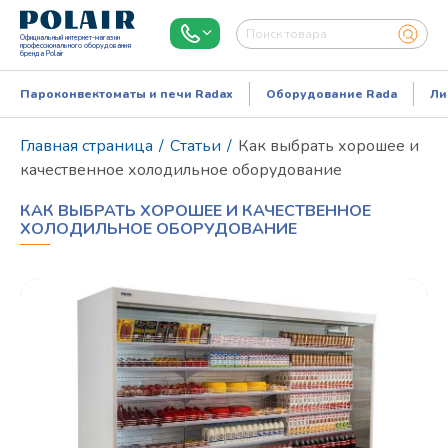
Официальный интернет-магазин
профессионального оборудования
бренда Polair
Пароконвектоматы и печи Radax
Оборудование Rada
Ли
Главная страница
/
Статьи
/
Как выбрать хорошее и
качественное холодильное оборудование
КАК ВЫБРАТЬ ХОРОШЕЕ И КАЧЕСТВЕННОЕ
ХОЛОДИЛЬНОЕ ОБОРУДОВАНИЕ
Режим работы:
Пн..Пт: 9.00-18.00