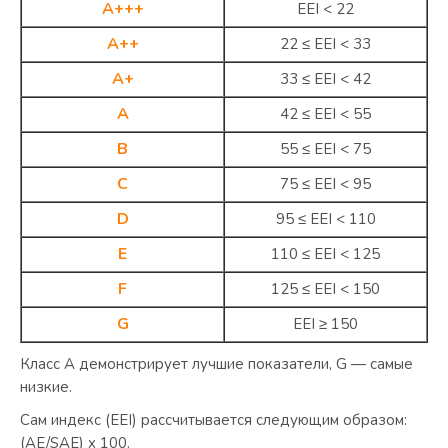
A+++
EEI < 22
A++
22 ≤ EEI < 33
A+
33 ≤ EEI < 42
A
42 ≤ EEI < 55
B
55 ≤ EEI < 75
C
75 ≤ EEI < 95
D
95 ≤ EEI < 110
E
110 ≤ EEI < 125
F
125 ≤ EEI < 150
G
EEI ≥ 150
Класс A демонстрирует лучшие показатели, G — самые
низкие.
Сам индекс (EEI) рассчитывается следующим образом:
(AE/SAE) x 100.