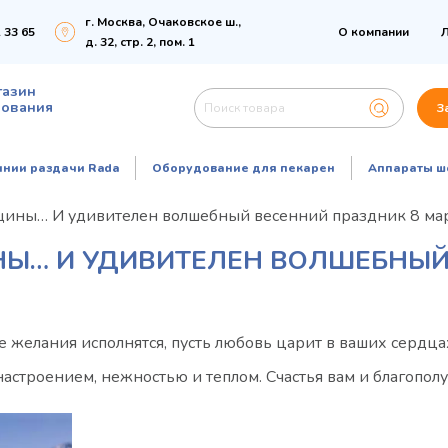
г. Москва, Очаковское ш.,
 33 65
О компании
Л
д. 32, стр. 2, пом. 1
газин
дования
З
инии раздачи Rada
Оборудование для пекарен
Аппараты ш
ины… И удивителен волшебный весенний праздник 8 мар
Ы… И УДИВИТЕЛЕН ВОЛШЕБНЫЙ
е желания исполнятся, пусть любовь царит в ваших сердца
астроением, нежностью и теплом. Счастья вам и благополу