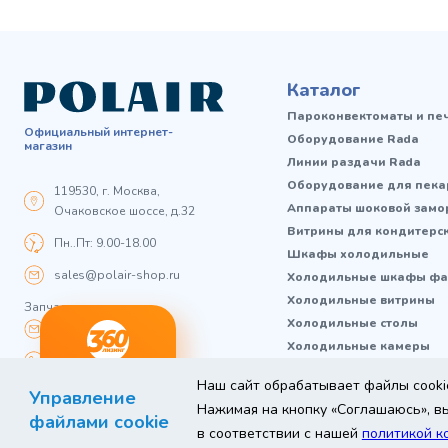
Каталог
Пароконвектоматы и пе
Официальный интернет-
Оборудование Rada
магазин
Линии раздачи Rada
Оборудование для пека
119530, г. Москва,
Аппараты шоковой замо
Очаковское шоссе, д.32
Витрины для кондитерс
Пн..Пт: 9.00-18.00
Шкафы холодильные
sales@polair-shop.ru
Холодильные шкафы фа
Холодильные витрины
Запчасти:
Холодильные столы
zip@polair-shop.ru
Холодильные камеры
+7 800 301 33 65
Холодильные машины
ный
Любое
Наш сайт обрабатывает файлы cookie
заявку
Магазиностроение
нг
Управление
оборудование
Нажимая на кнопку «Соглашаюсь», вы
Термоконтейнеры FoodL
файлами cookie
в соответствии с нашей
политикой к