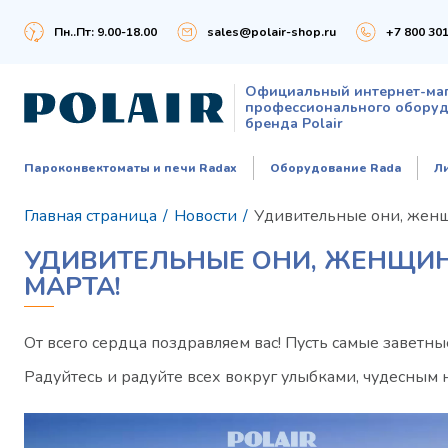
Пн..Пт: 9.00-18.00
sales@polair-shop.ru
+7 800 301
Официальный интернет-ма
профессионального обору
бренда Polair
Пароконвектоматы и печи Radax
Оборудование Rada
Л
Главная страница
/
Новости
/
Удивительные они, женщ
УДИВИТЕЛЬНЫЕ ОНИ, ЖЕНЩИН
МАРТА!
От всего сердца поздравляем вас! Пусть самые заветны
Радуйтесь и радуйте всех вокруг улыбками, чудесным н