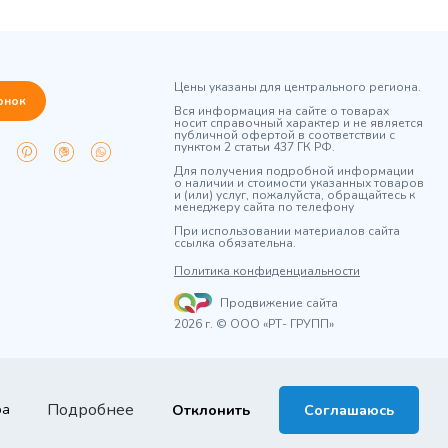
Цены указаны для центрального региона.
онок
Вся информация на сайте о товарах
носит справочный характер и не является
публичной офертой в соответствии с
пунктом 2 статьи 437 ГК РФ.
Для получения подробной информации
о наличии и стоимости указанных товаров
и (или) услуг, пожалуйста, обращайтесь к
менеджеру сайта по телефону
При использовании материалов сайта
ссылка обязательна.
Политика конфиденциальности
Продвижение сайта
2026 г. © ООО «РТ- ГРУПП»
Подробнее
ра
Отклонить
Соглашаюсь