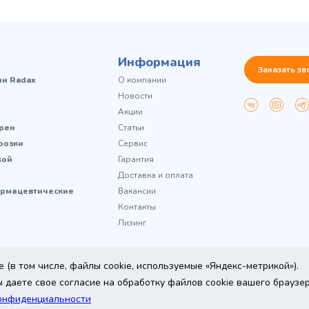
Информация
Заказать зв
чи Radax
О компании
Новости
Акции
рен
Статьи
розки
Сервис
кой
Гарантия
Доставка и оплата
рмацевтические
Вакансии
Контакты
Лизинг
 (в том числе, файлы cookie, используемые «Яндекс-метрикой»).
 даете свое согласие на обработку файлов cookie вашего браузе
ine
онфиденциальности