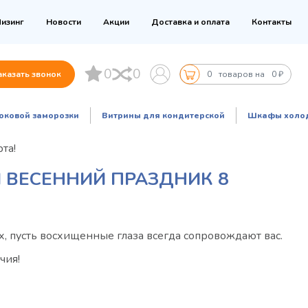
изинг
Новости
Акции
Доставка и оплата
Контакты
0
0
аказать звонок
0
товаров на
0 ₽
оковой заморозки
Витрины для кондитерской
Шкафы холо
та!
 ВЕСЕННИЙ ПРАЗДНИК 8
х, пусть восхищенные глаза всегда сопровождают вас.
чия!