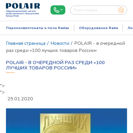
Официальный интернет-магазин
профессионального оборудования
бренда Polair
Пароконвектоматы и печи Radax
Оборудование Rada
Ли
Главная страница
/
Новости
/
POLAIR - в очередной
раз среди «100 лучших товаров России»
POLAIR - В ОЧЕРЕДНОЙ РАЗ СРЕДИ «100
ЛУЧШИХ ТОВАРОВ РОССИИ»
">
">
29.01.2020
Режим работы:
Пн..Пт: 9.00-18.00