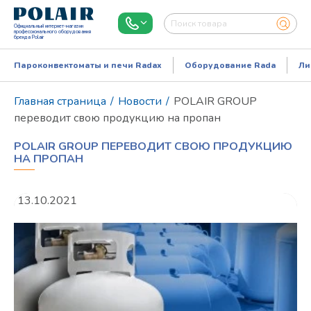
Официальный интернет-магазин
профессионального оборудования
бренда Polair
Пароконвектоматы и печи Radax
Оборудование Rada
Ли
Главная страница
/
Новости
/
POLAIR GROUP
переводит свою продукцию на пропан
POLAIR GROUP ПЕРЕВОДИТ СВОЮ ПРОДУКЦИЮ
НА ПРОПАН
13.10.2021
Режим работы:
Пн..Пт: 9.00-18.00