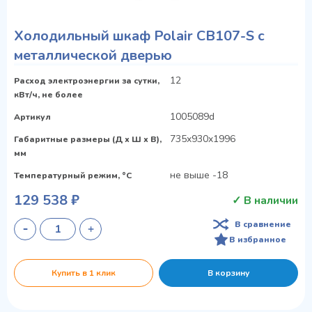
Холодильный шкаф Polair CB107-S с
металлической дверью
12
Расход электроэнергии за сутки,
кВт/ч, не более
1005089d
Артикул
735x930x1996
Габаритные размеры (Д х Ш х В),
мм
не выше -18
Температурный режим, °C
129 538 ₽
✓ В наличии
В сравнение
В избранное
Купить в 1 клик
В корзину