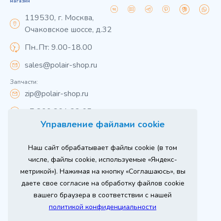
магазин
119530, г. Москва,
Очаковское шоссе, д.32
Пн..Пт: 9.00-18.00
sales@polair-shop.ru
Запчасти:
zip@polair-shop.ru
+7 800 301 33 65
Управление файлами cookie
Цены указаны для центрального региона.
Наш сайт обрабатывает файлы cookie (в том
Вся информация на сайте о товарах носит
справочный характер и не является публичной
числе, файлы cookie, используемые «Яндекс-
офертой в соответствии с пунктом 2 статьи 437 ГК РФ.
метрикой»). Нажимая на кнопку «Соглашаюсь», вы
Для получения подробной информации о наличии и
стоимости указанных товаров и (или) услуг,
даете свое согласие на обработку файлов cookie
пожалуйста, обращайтесь к менеджеру сайта по
телефону
вашего браузера в соответствии с нашей
При использовании материалов сайта ссылка
политикой конфиденциальности
обязательна.
Политика конфиденциальности