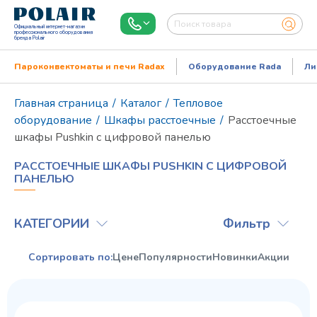
Официальный интернет-магазин
профессионального оборудования
бренда Polair
Пароконвектоматы и печи Radax
Оборудование Rada
Ли
Главная страница
/
Каталог
/
Тепловое
оборудование
/
Шкафы расстоечные
/
Расстоечные
шкафы Pushkin с цифровой панелью
РАССТОЕЧНЫЕ ШКАФЫ PUSHKIN С ЦИФРОВОЙ
ПАНЕЛЬЮ
КАТЕГОРИИ
Фильтр
Режим работы:
Пн..Пт: 9.00-18.00
Сортировать по:
Цене
Популярности
Новинки
Акции