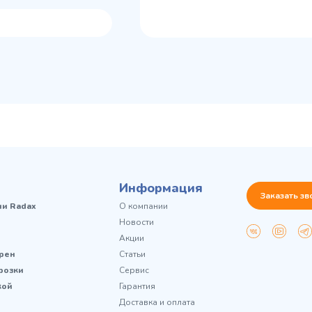
Информация
Заказать зв
чи Radax
О компании
Новости
Акции
рен
Статьи
розки
Сервис
кой
Гарантия
Доставка и оплата