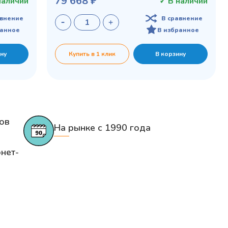
79 668 ₽
наличии
✓ В наличии
авнение
В сравнение
ранное
В избранное
ну
Купить в 1 клик
В корзину
ов
На рынке с 1990 года
нет-