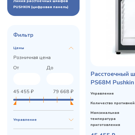
Линия расстоечных шкафов
PUSHKIN (цифровая панель)
Фильтр
Цены
Розничная цена
От
До
Расстоечный 
PS68M Pushkin
Privacy notice
механической 
45 455
₽
79 668
₽
Управление
Количество противней
Максимальная
температура
Управление
приготовления