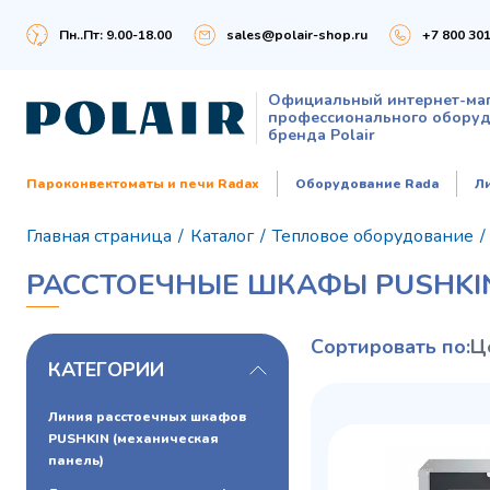
Пн..Пт: 9.00-18.00
sales@polair-shop.ru
+7 800 301
Официальный интернет-ма
профессионального обору
бренда Polair
Пароконвектоматы и печи Radax
Оборудование Rada
Л
Главная страница
/
Каталог
/
Тепловое оборудование
/
РАССТОЕЧНЫЕ ШКАФЫ PUSHKI
Сортировать по:
Ц
КАТЕГОРИИ
Линия расстоечных шкафов
PUSHKIN (механическая
панель)