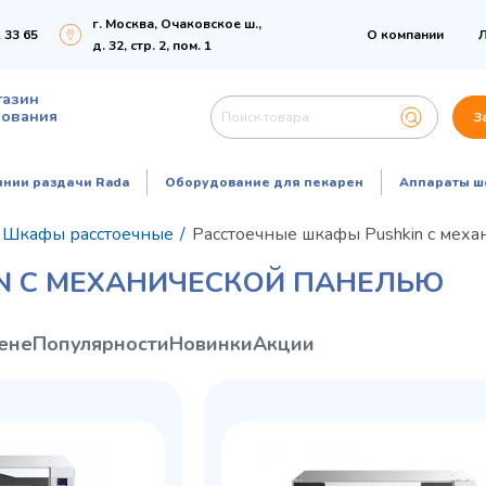
г. Москва, Очаковское ш.,
 33 65
О компании
Л
д. 32, стр. 2, пом. 1
газин
дования
З
инии раздачи Rada
Оборудование для пекарен
Аппараты ш
Шкафы расстоечные
/
Расстоечные шкафы Pushkin с мех
N С МЕХАНИЧЕСКОЙ ПАНЕЛЬЮ
ене
Популярности
Новинки
Акции