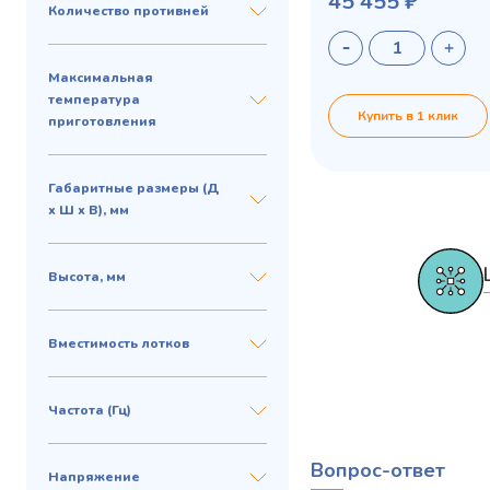
45 455 ₽
Количество противней
Максимальная
температура
Купить в 1 клик
приготовления
Габаритные размеры (Д
х Ш х В), мм
Высота, мм
Вместимость лотков
Частота (Гц)
Вопрос-ответ
Напряжение