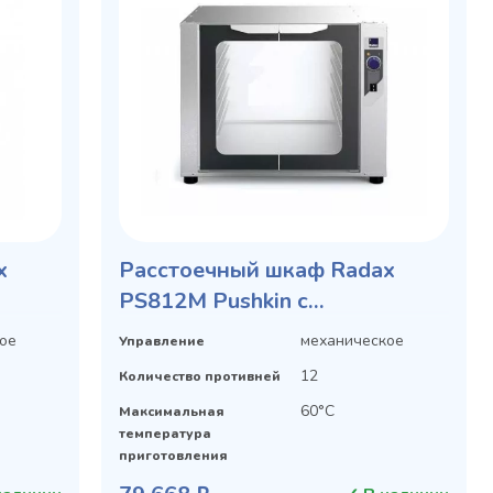
x
Расстоечный шкаф Radax
PS812M Pushkin с
механической панелью
ое
механическое
Управление
12
Количество противней
60°С
Максимальная
температура
приготовления