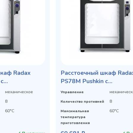
шкаф Radax
Расстоечный шкаф Rada
 с
PS78M Pushkin с
панелью
механической панелью
механическое
механическ
Управление
8
8
Количество противней
60°С
60°С
Максимальная
температура
приготовления