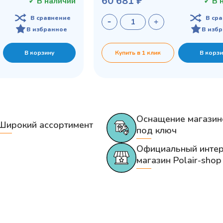
60 681 ₽
✓ В наличии
✓ В 
В сравнение
В ср
В избранное
В изб
В корзину
Купить в 1 клик
В корзи
Оснащение магазин
Широкий ассортимент
под ключ
Официальный интер
магазин Polair-shop