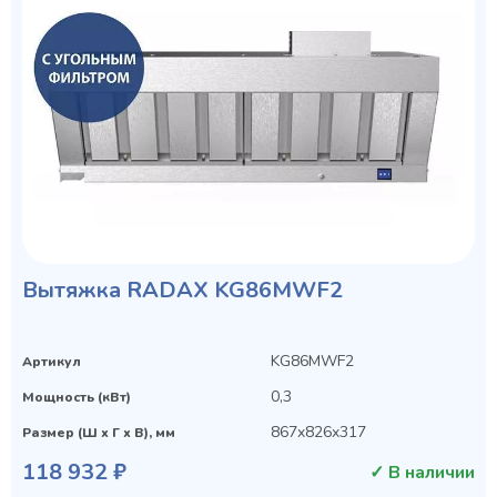
Вытяжка RADAX KG86MWF2
KG86MWF2
Артикул
0,3
Мощность (кВт)
867x826x317
Размер (Ш х Г х В), мм
118 932 ₽
✓ В наличии