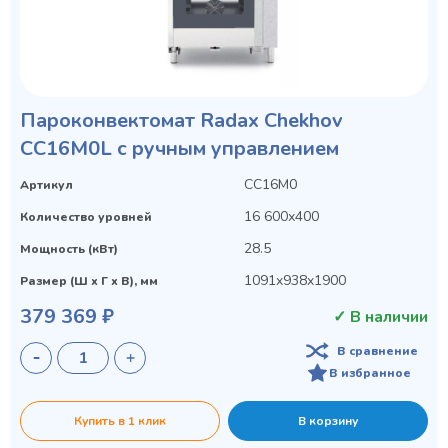
Пароконвектомат Radax Chekhov
CC16M0L с ручным управлением
CC16M0
Артикул
16 600х400
Количество уровней
28.5
Мощность (кВт)
1091x938x1900
Размер (Ш х Г х В), мм
379 369 ₽
✓ В наличии
В сравнение
В избранное
Купить в 1 клик
В корзину