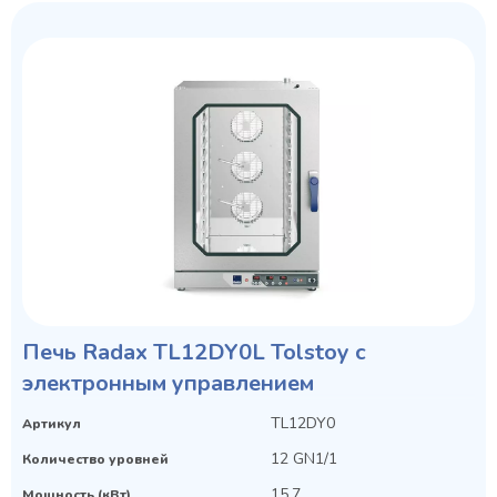
Печь Radax TL12DY0L Tolstoy с
электронным управлением
TL12DY0
Артикул
12 GN1/1
Количество уровней
15.7
Мощность (кВт)