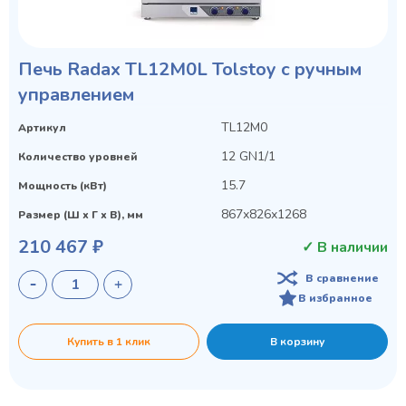
Печь Radax TL12M0L Tolstoy с ручным
управлением
TL12M0
Артикул
12 GN1/1
Количество уровней
15.7
Мощность (кВт)
867х826х1268
Размер (Ш х Г х В), мм
210 467 ₽
✓ В наличии
В сравнение
В избранное
Купить в 1 клик
В корзину