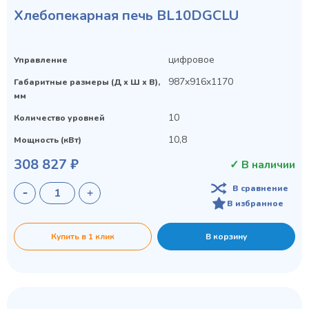
Хлебопекарная печь BL10DGCLU
цифровое
Управление
Privacy notice
987x916x1170
Габаритные размеры (Д х Ш х В),
мм
10
Количество уровней
10,8
Мощность (кВт)
308 827 ₽
✓ В наличии
В сравнение
В избранное
Купить в 1 клик
В корзину