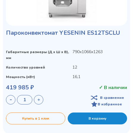
Пароконвектомат YESENIN ES12TSCLU
790x1066x1263
Габаритные размеры (Д х Ш х В),
мм
12
Количество уровней
16,1
Мощность (кВт)
419 985 ₽
✓ В наличии
В сравнение
В избранное
Купить в 1 клик
В корзину