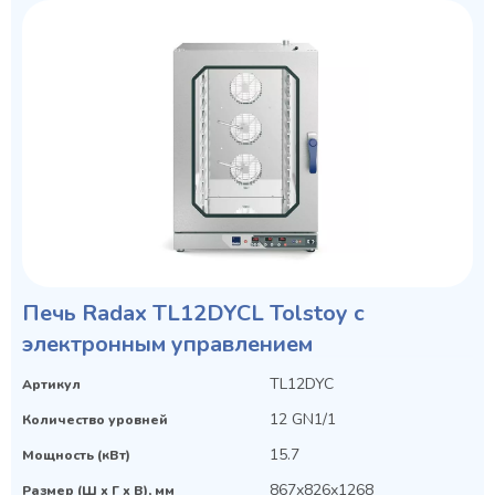
Печь Radax TL12DYCL Tolstoy с
электронным управлением
TL12DYC
Артикул
12 GN1/1
Количество уровней
15.7
Мощность (кВт)
867х826х1268
Размер (Ш х Г х В), мм