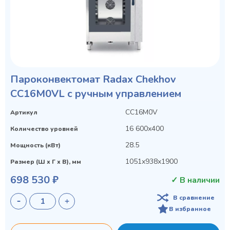
Пароконвектомат Radax Chekhov
CC16M0VL с ручным управлением
CC16M0V
Артикул
16 600х400
Количество уровней
28.5
Мощность (кВт)
1051х938х1900
Размер (Ш х Г х В), мм
698 530 ₽
✓ В наличии
В сравнение
В избранное