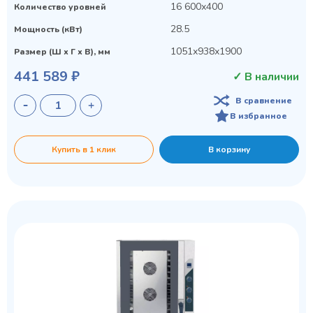
16 600х400
Количество уровней
28.5
Мощность (кВт)
1051х938х1900
Размер (Ш х Г х В), мм
441 589 ₽
✓ В наличии
В сравнение
В избранное
Купить в 1 клик
В корзину