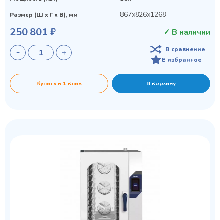
867х826х1268
Размер (Ш х Г х В), мм
250 801 ₽
✓ В наличии
В сравнение
В избранное
Купить в 1 клик
В корзину