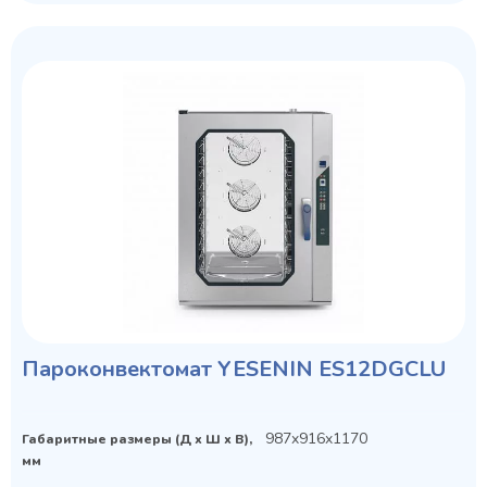
Пароконвектомат YESENIN ES12DGCLU
987x916x1170
Габаритные размеры (Д х Ш х В),
мм