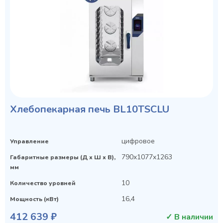
Хлебопекарная печь BL10TSCLU
цифровое
Управление
790x1077x1263
Габаритные размеры (Д х Ш х В),
мм
10
Количество уровней
16,4
Мощность (кВт)
412 639 ₽
✓ В наличии