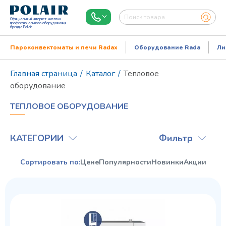
Официальный интернет-магазин
профессионального оборудования
бренда Polair
Пароконвектоматы и печи Radax
Оборудование Rada
Ли
Главная страница
/
Каталог
/
Тепловое
оборудование
ТЕПЛОВОЕ ОБОРУДОВАНИЕ
КАТЕГОРИИ
Фильтр
Сортировать по:
Цене
Популярности
Новинки
Акции
Режим работы:
Пн..Пт: 9.00-18.00