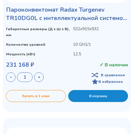
Пароконвектомат Radax Turgenev
TR10DG0L с интеллектуальной системой
X-CLOUD
532x915x932
Габаритные размеры (Д х Ш х В),
мм
10 GN1/1
Количество уровней
12,5
Мощность (кВт)
231 168 ₽
✓ В наличии
В сравнение
В избранное
Купить в 1 клик
В корзину