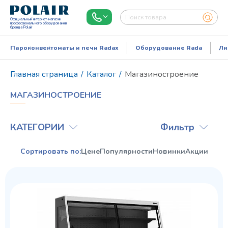
Официальный интернет-магазин
профессионального оборудования
бренда Polair
Пароконвектоматы и печи Radax
Оборудование Rada
Ли
Главная страница
/
Каталог
/
Магазиностроение
МАГАЗИНОСТРОЕНИЕ
КАТЕГОРИИ
Фильтр
Сортировать по:
Цене
Популярности
Новинки
Акции
Режим работы:
Пн..Пт: 9.00-18.00