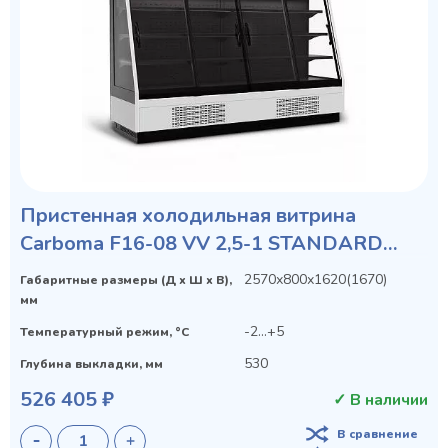
Пристенная холодильная витрина
Carboma F16-08 VV 2,5-1 STANDARD
фронт X1
2570х800х1620(1670)
Габаритные размеры (Д х Ш х В),
мм
-2...+5
Температурный режим, °C
530
Глубина выкладки, мм
526 405 ₽
✓ В наличии
В сравнение