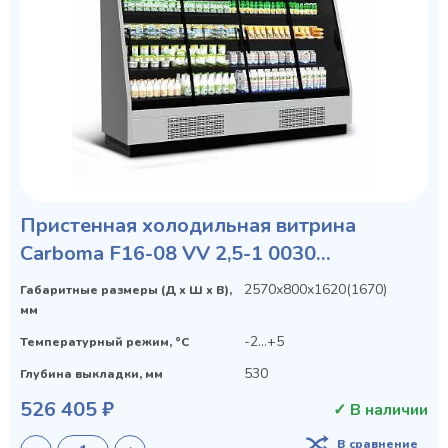
Пристенная холодильная витрина
Carboma F16-08 VV 2,5-1 0030
STANDARD фронт X1
2570х800х1620(1670)
Габаритные размеры (Д х Ш х В),
мм
-2...+5
Температурный режим, °C
530
Глубина выкладки, мм
526 405 ₽
✓ В наличии
В сравнение