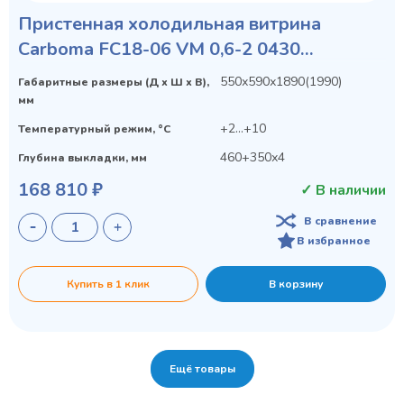
Пристенная холодильная витрина
Carboma FC18-06 VM 0,6-2 0430
(VIVARA)
550х590х1890(1990)
Габаритные размеры (Д х Ш х В),
мм
+2...+10
Температурный режим, °C
460+350х4
Глубина выкладки, мм
168 810 ₽
✓ В наличии
В сравнение
В избранное
Купить в 1 клик
В корзину
Ещё товары