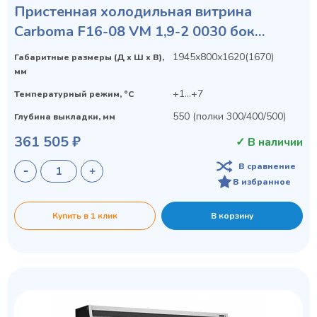
Пристенная холодильная витрина
Carboma F16-08 VM 1,9-2 0030 бок
металл с зеркалом (9006-9005) (Tokyo 2)
1945х800х1620(1670)
Габаритные размеры (Д х Ш х В),
мм
+1...+7
Температурный режим, °C
550 (полки 300/400/500)
Глубина выкладки, мм
361 505 ₽
✓ В наличии
В сравнение
В избранное
Купить в 1 клик
В корзину