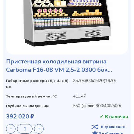
Пристенная холодильная витрина
Carboma F16-08 VM 2,5-2 0300 бок
металл
2570х800х1620(1670)
Габаритные размеры (Д х Ш х В),
мм
+1...+7
Температурный режим, °C
550 (полки 300/400/500)
Глубина выкладки, мм
392 020 ₽
✓ В наличии
В сравнение
В избранное