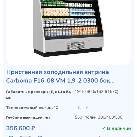
Пристенная холодильная витрина
Carboma F16-08 VM 1,9-2 0300 бок
металл
1945х800х1620(1670)
Габаритные размеры (Д х Ш х В),
мм
+1...+7
Температурный режим, °C
550 (полки 300/400/500)
Глубина выкладки, мм
356 600 ₽
✓ В наличии