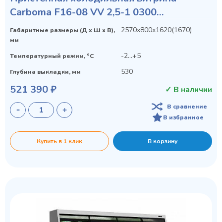
Carboma F16-08 VV 2,5-1 0300
STANDARD фронт X1
2570х800х1620(1670)
Габаритные размеры (Д х Ш х В),
мм
-2...+5
Температурный режим, °C
530
Глубина выкладки, мм
521 390 ₽
✓ В наличии
В сравнение
В избранное
Купить в 1 клик
В корзину