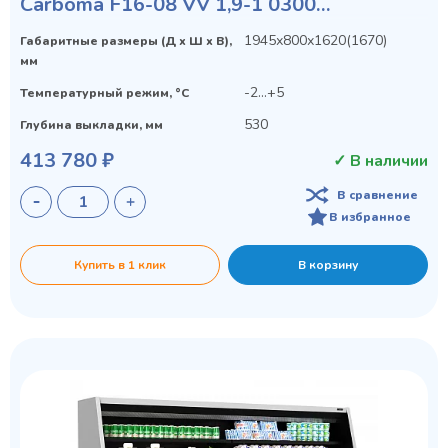
Carboma F16-08 VV 1,9-1 0300
STANDARD фронт X1
1945х800х1620(1670)
Габаритные размеры (Д х Ш х В),
мм
-2...+5
Температурный режим, °C
530
Глубина выкладки, мм
413 780 ₽
✓ В наличии
В сравнение
В избранное
Купить в 1 клик
В корзину