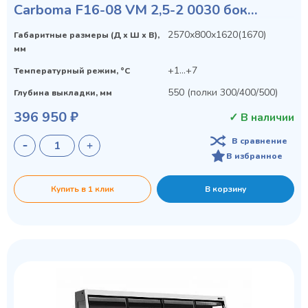
Carboma F16-08 VM 2,5-2 0030 бок
металл с зеркалом
2570х800х1620(1670)
Габаритные размеры (Д х Ш х В),
Privacy notice
мм
+1...+7
Температурный режим, °C
550 (полки 300/400/500)
Глубина выкладки, мм
396 950 ₽
✓ В наличии
В сравнение
В избранное
Купить в 1 клик
В корзину