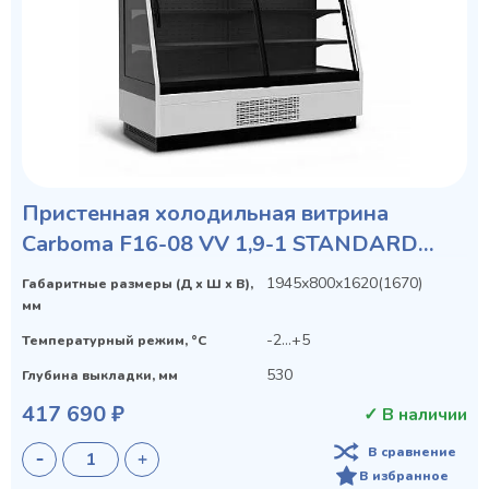
Пристенная холодильная витрина
Carboma F16-08 VV 1,9-1 STANDARD
фронт X1
1945х800х1620(1670)
Габаритные размеры (Д х Ш х В),
мм
-2...+5
Температурный режим, °C
530
Глубина выкладки, мм
417 690 ₽
✓ В наличии
В сравнение
В избранное