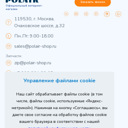
Заказать звонок
Официальный интернет-
магазин
119530, г. Москва,
Очаковское шоссе, д.32
Пн..Пт: 9.00-18.00
sales@polair-shop.ru
Запчасти:
zip@polair-shop.ru
+7 800 301 33 65
Управление файлами cookie
Цены указаны для центрального региона.
Наш сайт обрабатывает файлы cookie (в том
Вся информация на сайте о товарах носит
справочный характер и не является публичной
числе, файлы cookie, используемые «Яндекс-
офертой в соответствии с пунктом 2 статьи 437 ГК РФ.
метрикой»). Нажимая на кнопку «Соглашаюсь», вы
Для получения подробной информации о наличии и
стоимости указанных товаров и (или) услуг,
даете свое согласие на обработку файлов cookie
пожалуйста, обращайтесь к менеджеру сайта по
телефону
вашего браузера в соответствии с нашей
При использовании материалов сайта ссылка