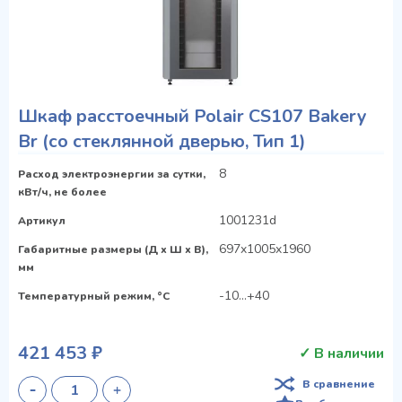
Шкаф расстоечный Polair CS107 Bakery
Br (со стеклянной дверью, Тип 1)
8
Расход электроэнергии за сутки,
кВт/ч, не более
1001231d
Артикул
697x1005x1960
Габаритные размеры (Д х Ш х В),
мм
-10...+40
Температурный режим, °C
421 453 ₽
✓ В наличии
В сравнение