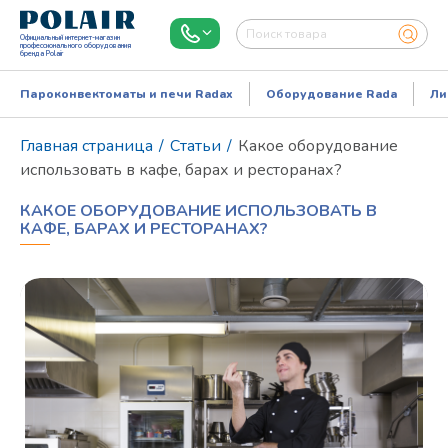
Официальный интернет-магазин
профессионального оборудования
бренда Polair
Пароконвектоматы и печи Radax
Оборудование Rada
Ли
Главная страница
/
Статьи
/
Какое оборудование
использовать в кафе, барах и ресторанах?
КАКОЕ ОБОРУДОВАНИЕ ИСПОЛЬЗОВАТЬ В
КАФЕ, БАРАХ И РЕСТОРАНАХ?
Режим работы:
Пн..Пт: 9.00-18.00