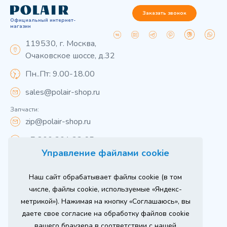
Заказать звонок
Официальный интернет-
магазин
119530, г. Москва,
Очаковское шоссе, д.32
Пн..Пт: 9.00-18.00
sales@polair-shop.ru
Запчасти:
zip@polair-shop.ru
+7 800 301 33 65
Управление файлами cookie
Цены указаны для центрального региона.
Наш сайт обрабатывает файлы cookie (в том
Вся информация на сайте о товарах носит
справочный характер и не является публичной
числе, файлы cookie, используемые «Яндекс-
офертой в соответствии с пунктом 2 статьи 437 ГК РФ.
метрикой»). Нажимая на кнопку «Соглашаюсь», вы
Для получения подробной информации о наличии и
стоимости указанных товаров и (или) услуг,
даете свое согласие на обработку файлов cookie
пожалуйста, обращайтесь к менеджеру сайта по
телефону
вашего браузера в соответствии с нашей