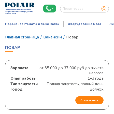
Официальный интернет-магазин
профессионального оборудования
бренда Polair
Пароконвектоматы и печи Radax
Оборудование Rada
Ли
Главная страница
/
Вакансии
/
Повар
ПОВАР
Зарплата
от 35 000 до 37 000 руб до вычета
налогов
Опыт работы
1–3 года
Тип занятости
Полная занятость, полный день
Режим работы:
Пн..Пт: 9.00-18.00
Город
Волжск
Откликнуться