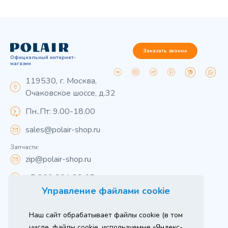
Заказать звонок
Официальный интернет-
магазин
119530, г. Москва,
Очаковское шоссе, д.32
Пн..Пт: 9.00-18.00
sales@polair-shop.ru
Запчасти:
zip@polair-shop.ru
+7 800 301 33 65
Управление файлами cookie
Цены указаны для центрального региона.
Наш сайт обрабатывает файлы cookie (в том
Вся информация на сайте о товарах носит
справочный характер и не является публичной
числе, файлы cookie, используемые «Яндекс-
офертой в соответствии с пунктом 2 статьи 437 ГК РФ.