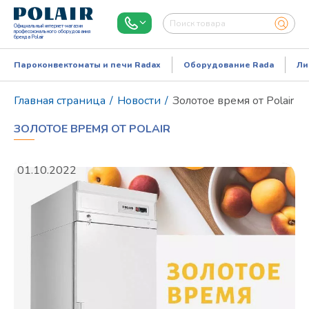
Официальный интернет-магазин
профессионального оборудования
бренда Polair
Пароконвектоматы и печи Radax
Оборудование Rada
Ли
Главная страница
/
Новости
/
Золотое время от Polair
ЗОЛОТОЕ ВРЕМЯ ОТ POLAIR
01.10.2022
Режим работы:
Пн..Пт: 9.00-18.00