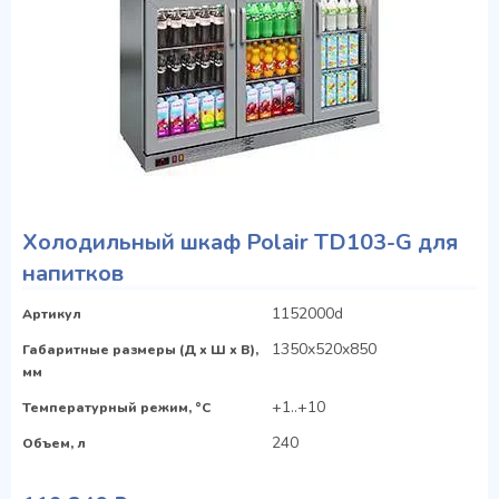
Холодильный шкаф Polair TD103-G для
напитков
1152000d
Артикул
1350x520x850
Габаритные размеры (Д х Ш х В),
мм
+1..+10
Температурный режим, °C
240
Объем, л