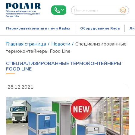
Официальный интернет-магазин
профессионального оборудования
бренда Polair
Пароконвектоматы и печи Radax
Оборудование Rada
Ли
Главная страница
/
Новости
/
Специализированные
термоконтейнеры Food Line
СПЕЦИАЛИЗИРОВАННЫЕ ТЕРМОКОНТЕЙНЕРЫ
FOOD LINE
28.12.2021
Режим работы:
Пн..Пт: 9.00-18.00