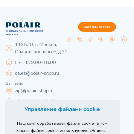
Заказать звонок
Официальный интернет-
магазин
119530, г. Москва,
Очаковское шоссе, д.32
Пн..Пт: 9.00-18.00
sales@polair-shop.ru
Запчасти:
zip@polair-shop.ru
+7 800 301 33 65
Управление файлами cookie
Цены указаны для центрального региона.
Наш сайт обрабатывает файлы cookie (в том
Вся информация на сайте о товарах носит
справочный характер и не является публичной
числе, файлы cookie, используемые «Яндекс-
офертой в соответствии с пунктом 2 статьи 437 ГК РФ.