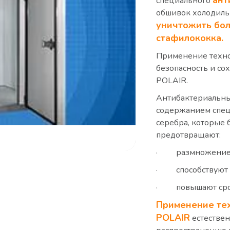
ант
специального
обшивок холодиль
уничтожить бол
стафилококка.
Применение техно
безопасность и со
POLAIR.
Антибактериальные
содержанием спец
серебра, которые 
предотвращают:
· размножение б
· способствуют 
· повышают срок
Применение тех
POLAIR
естествен