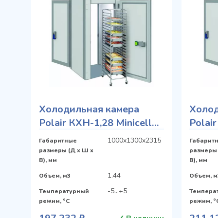
Холодильная камера
Холод
Polair КХН-1,28 Minicella
Polair
ММ 2 двери без пола
МB 2 
1000x1300x2315
Габаритные
Габарит
размеры (Д х Ш х
размеры 
В), мм
В), мм
1.44
Объем, м3
Объем, м
-5...+5
Температурный
Темпера
режим, °C
режим, °