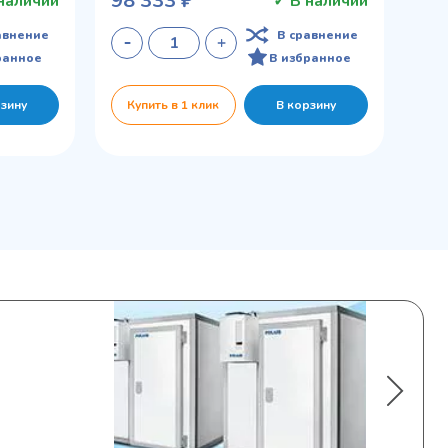
98 333 ₽
наличии
✓ В наличии
авнение
В сравнение
ранное
В избранное
рзину
Купить в 1 клик
В корзину