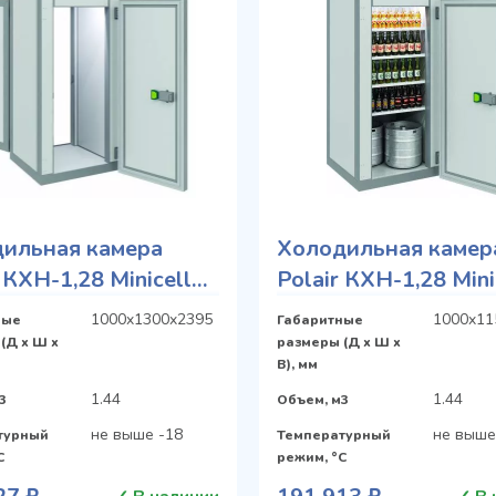
ильная камера
Холодильная камер
 КХН-1,28 Minicella
Polair КХН-1,28 Mini
двери
МB
1000x1300x2395
1000x11
ные
Габаритные
(Д х Ш х
размеры (Д х Ш х
В), мм
1.44
1.44
3
Объем, м3
не выше -18
не выше
турный
Температурный
C
режим, °C