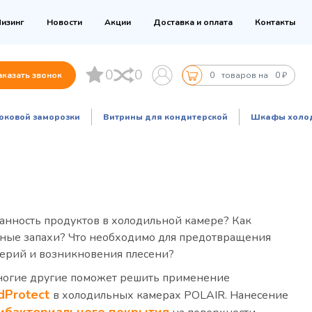
изинг
Новости
Акции
Доставка и оплата
Контакты
0
0
аказать звонок
0
товаров на
0 ₽
оковой заморозки
Витрины для кондитерской
Шкафы холо
анность продуктов в холодильной камере? Как
тные запахи? Что необходимо для предотвращения
ерий и возникновения плесени?
ногие другие поможет решить применение
dProtect
в холодильных камерах POLAIR. Нанесение