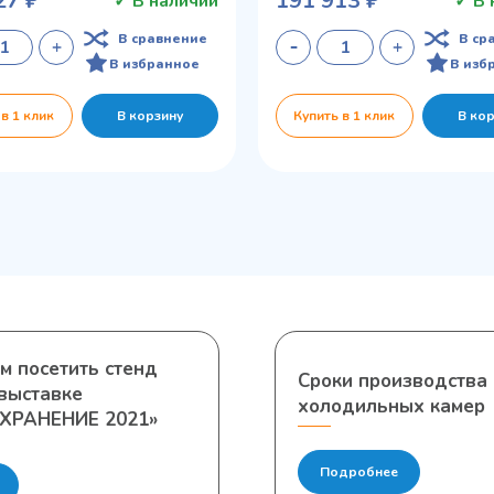
27 ₽
191 913 ₽
✓ В наличии
✓ В 
В сравнение
В ср
В избранное
В изб
 в 1 клик
В корзину
Купить в 1 клик
В ко
м посетить стенд
Сроки производства
выставке
холодильных камер
ХРАНЕНИЕ 2021»
Подробнее