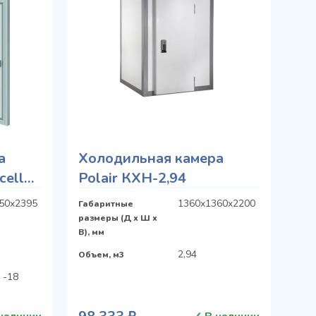
а
Холодильная камера
cella
Polair КХН-2,94
50x2395
1360x1360x2200
Габаритные
размеры (Д х Ш х
В), мм
2,94
Объем, м3
 -18