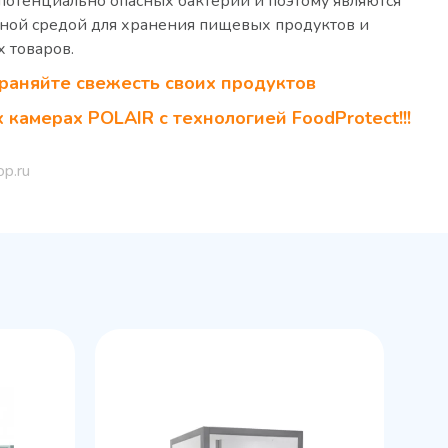
потенциально опасных бактерий и поэтому являются
сной средой для хранения пищевых продуктов и
 товаров.
раняйте свежесть своих продуктов
 камерах POLAIR с технологией FoodProtect!!!
op.ru