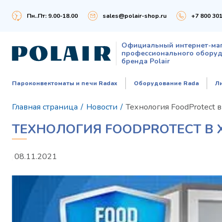
Пн..Пт: 9.00-18.00
sales@polair-shop.ru
+7 800 301
Официальный интернет-ма
профессионального обору
бренда Polair
Пароконвектоматы и печи Radax
Оборудование Rada
Л
Главная страница
/
Новости
/
Технология FoodProtect
ТЕХНОЛОГИЯ FOODPROTECT В 
08.11.2021