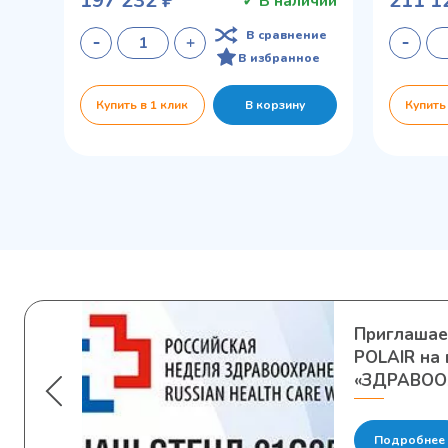
197 232 ₽
211 1
✓ В наличии
В сравнение
В избранное
Купить в 1 клик
В корзину
Купить
Приглашае
POLAIR на 
«ЗДРАВОО
Подробнее