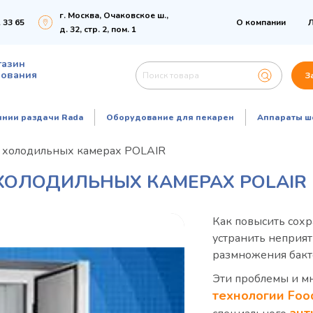
г. Москва, Очаковское ш.,
 33 65
О компании
Л
д. 32, стр. 2, пом. 1
газин
дования
З
инии раздачи Rada
Оборудование для пекарен
Аппараты ш
 в холодильных камерах POLAIR
ХОЛОДИЛЬНЫХ КАМЕРАХ POLAIR
Как повысить сохр
устранить неприя
размножения бакт
Эти проблемы и м
технологии Foo