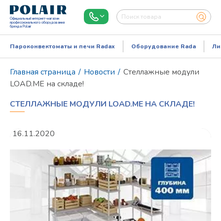
Официальный интернет-магазин
профессионального оборудования
бренда Polair
Пароконвектоматы и печи Radax
Оборудование Rada
Ли
Главная страница
/
Новости
/
Стеллажные модули
LOAD.ME на складе!
СТЕЛЛАЖНЫЕ МОДУЛИ LOAD.ME НА СКЛАДЕ!
16.11.2020
Режим работы:
Пн..Пт: 9.00-18.00