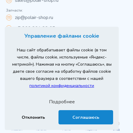
sales@polair-shop.ru
Запчасти:
zip@polair-shop.ru
+7 800 301 33 65
Управление файлами cookie
Цены указаны для центрального региона.
Наш сайт обрабатывает файлы cookie (в том
Вся информация на сайте о товарах носит
справочный характер и не является публичной
числе, файлы cookie, используемые «Яндекс-
офертой в соответствии с пунктом 2 статьи 437 ГК РФ.
метрикой»). Нажимая на кнопку «Соглашаюсь», вы
Для получения подробной информации о наличии и
стоимости указанных товаров и (или) услуг,
даете свое согласие на обработку файлов cookie
пожалуйста, обращайтесь к менеджеру сайта по
телефону
вашего браузера в соответствии с нашей
При использовании материалов сайта ссылка
политикой конфиденциальности
обязательна.
Политика конфиденциальности
Подробнее
ыгодный
Любое
Продвижение сайта
ставь заявку
изинг
оборудование
2026 г. © ООО «РТ- ГРУПП»
Отклонить
Соглашаюсь
Главная
Каталог
Меню
Корзина
Вход