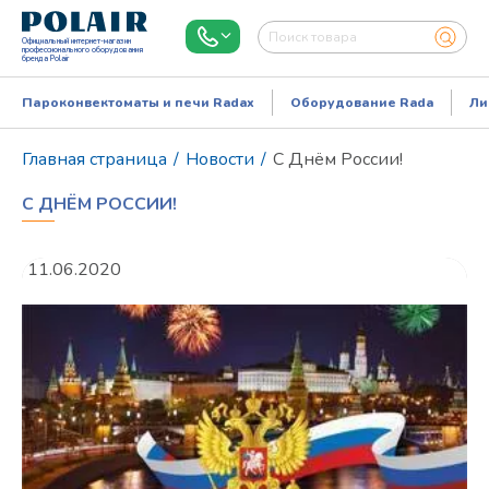
Официальный интернет-магазин
профессионального оборудования
бренда Polair
Пароконвектоматы и печи Radax
Оборудование Rada
Ли
Главная страница
/
Новости
/
С Днём России!
С ДНЁМ РОССИИ!
11.06.2020
Режим работы:
Пн..Пт: 9.00-18.00