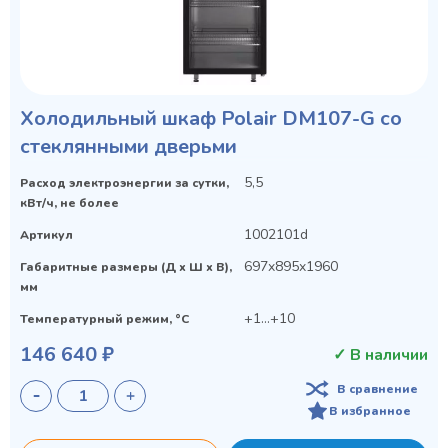
Холодильный шкаф Polair DM107-G со
стеклянными дверьми
5,5
Расход электроэнергии за сутки,
Privacy notice
кВт/ч, не более
1002101d
Артикул
697x895x1960
Габаритные размеры (Д х Ш х В),
мм
+1…+10
Температурный режим, °C
146 640 ₽
✓ В наличии
В сравнение
В избранное