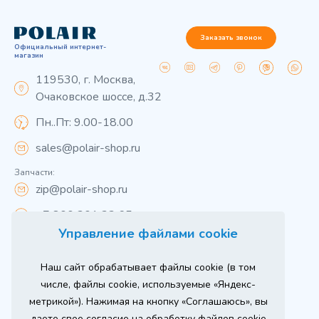
Заказать звонок
Официальный интернет-
магазин
119530, г. Москва,
Очаковское шоссе, д.32
Пн..Пт: 9.00-18.00
sales@polair-shop.ru
Запчасти:
zip@polair-shop.ru
+7 800 301 33 65
Управление файлами cookie
Цены указаны для центрального региона.
Наш сайт обрабатывает файлы cookie (в том
Вся информация на сайте о товарах носит
справочный характер и не является публичной
числе, файлы cookie, используемые «Яндекс-
офертой в соответствии с пунктом 2 статьи 437 ГК РФ.
метрикой»). Нажимая на кнопку «Соглашаюсь», вы
Для получения подробной информации о наличии и
стоимости указанных товаров и (или) услуг,
даете свое согласие на обработку файлов cookie
пожалуйста, обращайтесь к менеджеру сайта по