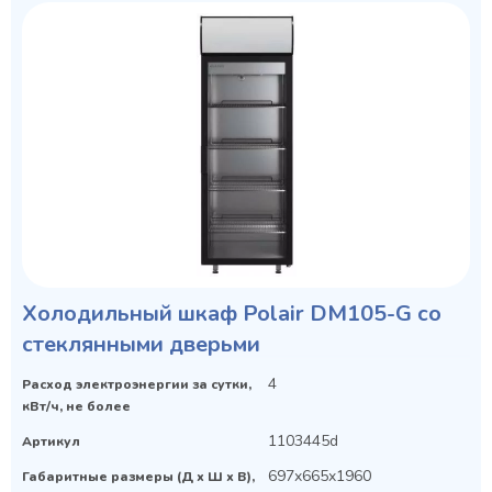
Холодильный шкаф Polair DM105-G со
стеклянными дверьми
4
Расход электроэнергии за сутки,
кВт/ч, не более
1103445d
Артикул
697x665x1960
Габаритные размеры (Д х Ш х В),