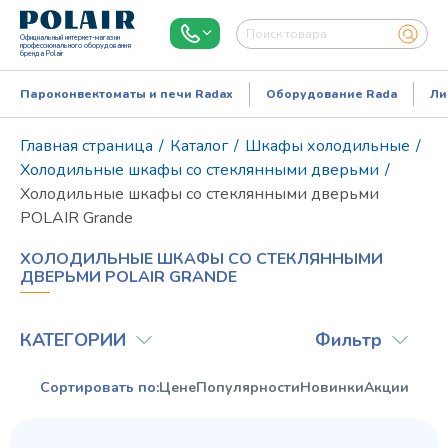
Официальный интернет-магазин
профессионального оборудования
бренда Polair
Пароконвектоматы и печи Radax
Оборудование Rada
Ли
Главная страница
/
Каталог
/
Шкафы холодильные
/
Холодильные шкафы со стеклянными дверьми
/
Холодильные шкафы cо стеклянными дверьми
POLAIR Grande
ХОЛОДИЛЬНЫЕ ШКАФЫ CО СТЕКЛЯННЫМИ
ДВЕРЬМИ POLAIR GRANDE
КАТЕГОРИИ
Фильтр
Режим работы:
Пн..Пт: 9.00-18.00
Сортировать по:
Цене
Популярности
Новинки
Акции