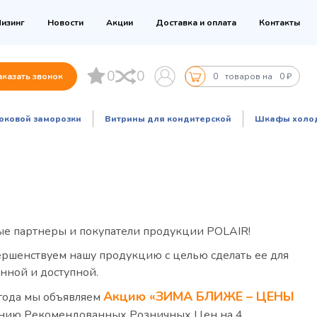
изинг
Новости
Акции
Доставка и оплата
Контакты
0
0
аказать звонок
0
товаров на
0 ₽
оковой заморозки
Витрины для кондитерской
Шкафы холо
е партнеры и покупатели продукции POLAIR!
ершенствуем нашу продукцию с целью сделать ее для
енной и доступной.
Акцию «ЗИМА БЛИЖЕ – ЦЕНЫ
 года мы объявляем
нию Рекомендованных Розничных Цен на 4