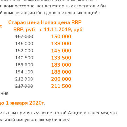
и компрессорно-конденсаторных агрегатов и би-
й комплектации (без дополнительных опций):
Старая цена
Новая цена RRP
е
RRP, руб
с 11.11.2019, руб
150 000
157 000
138 000
145 000
145 000
152 000
133 500
140 500
183 000
189 600
188 000
194 100
206 000
212 900
211 500
217 900
ения
до 1 января 2020г
.
ь вам принять участие в этой Акции и надеемся, что
ельный импульс вашему бизнесу!