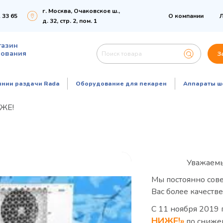
г. Москва, Очаковское ш.,
 33 65
О компании
Л
д. 32, стр. 2, пом. 1
газин
дования
З
инии раздачи Rada
Оборудование для пекарен
Аппараты ш
ЖЕ!
Уважаемы
Мы постоянно сов
Вас более качеств
С 11 ноября 2019
НИЖЕ!»
по сниже