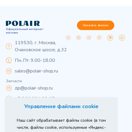
Заказать звонок
Официальный интернет-
магазин
119530, г. Москва,
Очаковское шоссе, д.32
Пн..Пт: 9.00-18.00
sales@polair-shop.ru
Запчасти:
zip@polair-shop.ru
+7 800 301 33 65
Управление файлами cookie
Цены указаны для центрального региона.
Наш сайт обрабатывает файлы cookie (в том
Вся информация на сайте о товарах носит
справочный характер и не является публичной
числе, файлы cookie, используемые «Яндекс-
офертой в соответствии с пунктом 2 статьи 437 ГК РФ.