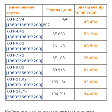
Наименование
Новая цена до
Старая цена
модели
30.06.2020
КХН-2,94
54
49 400
(1360*1360*2200)
807
КХН-4,41
59 100
65 650
(1360*1960*2200)
КХН-6,61
68 500
76 145
(1960*1960*2200)
КХН-7,71
76 600
85 108
(1960*2260*2200)
КХН-8,81
81 000
89 918
(1960*2560*2200)
КХН-11,02
93 000
103 154
(1960*3160*2200)
КХН-11,75
94 000
104 291
(2560*2560*
2200)
Мы благодарим всех активных участников акции и