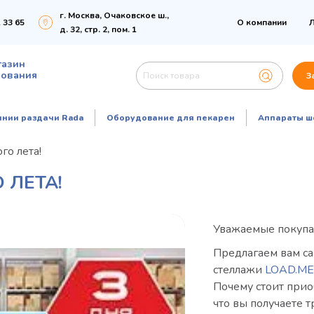
г. Москва, Очаковское ш.,
 33 65
О компании
Л
д. 32, стр. 2, пом. 1
газин
дования
З
инии раздачи Rada
Оборудование для пекарен
Аппараты ш
о лета!
 ЛЕТА!
Уважаемые покупа
Предлагаем вам 
стеллажи
LOAD.ME
Почему стоит прио
что вы получаете 