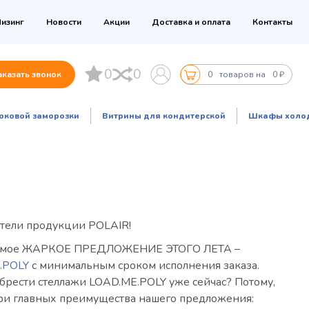
изинг
Новости
Акции
Доставка и оплата
Контакты
0
0
аказать звонок
0
товаров на
0 ₽
оковой заморозки
Витрины для кондитерской
Шкафы холо
тели продукции POLAIR!
самое ЖАРКОЕ ПРЕДЛОЖЕНИЕ ЭТОГО ЛЕТА –
.POLY
с минимальным сроком исполнения заказа.
брести стеллажи LOAD.ME.POLY уже сейчас? Потому,
три главных преимущества нашего предложения: