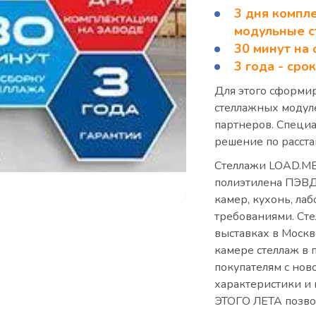
3 дня компле
модульные 
30 минут на
3 года - сро
Для этого сформи
стеллажных модулей
партнеров. Специ
решение по расст
Стеллажи LOAD.ME.
полиэтилена ПЭВД
камер, кухонь, ла
требованиями. Ст
выставках в Москв
камере стеллаж в 
покупателям с нов
характеристики 
ЭТОГО ЛЕТА позвол