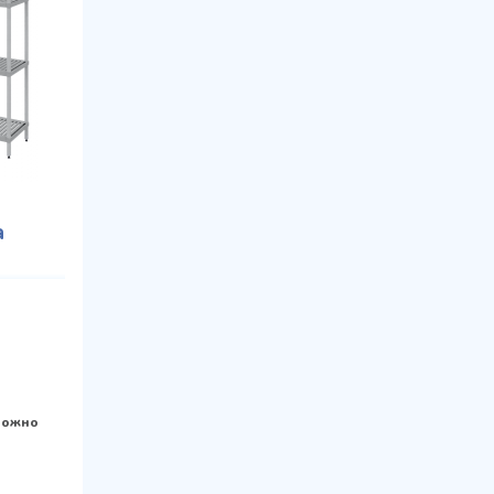
а
 можно