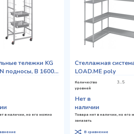
льные тележки KG
Стеллажная систем
N подносы, В 1600
LOAD.ME poly
3...5
Количество
уровней
Нет в
ии
наличии
ет в наличии, но его можно
Товара нет в наличии, но его
заказать
равнение
В сравнение