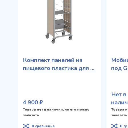
Комплект панелей из
Моби
пищевого пластика для 2-
под G
х боковых сторон
мм
Нет в
4 900 ₽
налич
Товара нет в наличии, но его можно
Товара н
заказать
заказать
В сравнение
В с