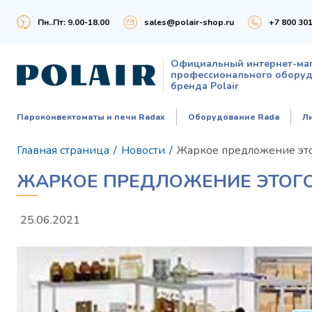
Пн..Пт: 9.00-18.00
sales@polair-shop.ru
+7 800 301
Официальный интернет-ма
профессионального обору
бренда Polair
Пароконвектоматы и печи Radax
Оборудование Rada
Л
Главная страница
/
Новости
/
Жаркое предложение этог
ЖАРКОЕ ПРЕДЛОЖЕНИЕ ЭТОГО
25.06.2021